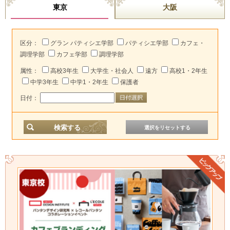
東京
大阪
区分：
グラン パティシエ学部
パティシエ学部
カフェ・
調理学部
カフェ学部
調理学部
属性：
高校3年生
大学生・社会人
遠方
高校1・2年生
中学3年生
中学1・2年生
保護者
日付：