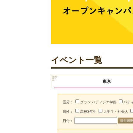
イベント一覧
東京
区分：
グラン パティシエ学部
パテ
属性：
高校3年生
大学生・社会人
日付：