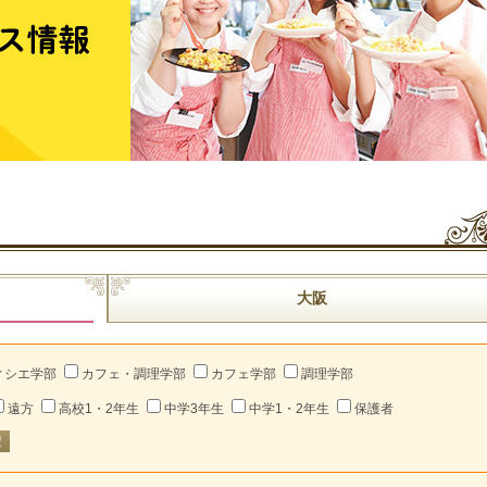
大阪
ィシエ学部
カフェ・調理学部
カフェ学部
調理学部
遠方
高校1・2年生
中学3年生
中学1・2年生
保護者