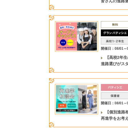
皆さんの進路
開催日：08/01～0
【高校2年
進路選びがス
開催日：08/01～0
【個別進路相
再進学をお考え