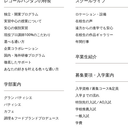
レコールバンタンの特長
スクールライフ
独立・開業プログラム
ロケーション・設備
実習中心の授業について
在校生の声
安心の個別実習
遠方からの進学でも安心
現役プロ講師100%のこだわり
在校生の作品ギャラリー
選べる通い方
年間行事
企業コラボレーション
国内・海外研修プログラム
卒業生紹介
徹底したサポート
あなたの好きを叶える⾊々な通い⽅
募集要項・入学案内
学部案内
入学資格 / 募集コース&定員
入学までの流れ
グラン パティシエ
特別先行入試／AO入試
パティシエ
学校推薦入試
カフェ
一般入試
調理＆フードブランドプロデュース
学費