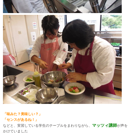
「味みた？美味しい？」
「センスがあるね！」
マッツィ講師
などと、実習している学生のテーブルをまわりながら、
が声を
かけていました