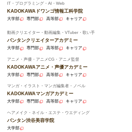
IT・プログラミング・AI・Web
KADOKAWAドワンゴ情報工科学院
大学部
専門部
高等部
キャリア
動画クリエイター・動画編集・VTuber・歌い手
バンタンクリエイターアカデミー
大学部
専門部
高等部
キャリア
アニメ・声優・アニメCG・アニメ監督
KADOKAWAアニメ・声優アカデミー
大学部
専門部
高等部
キャリア
マンガ・イラスト・マンガ編集者・ノベル
KADOKAWAマンガアカデミー
大学部
専門部
高等部
キャリア
ヘアメイク・ネイル・エステ・ウエディング
バンタン渋谷美容学院
大学部