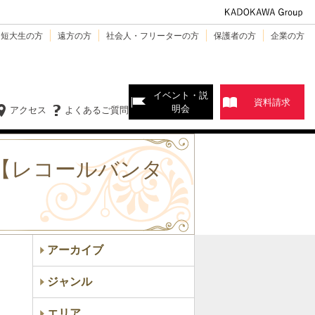
・短大生の方
遠方の方
社会人・フリーターの方
保護者の方
企業の方
イベント・説
資料請求
明会
アクセス
よくあるご質問
？【レコールバンタ
アーカイブ
ジャンル
エリア