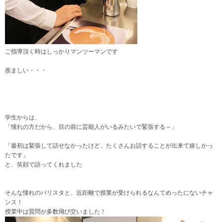
ご指導頂く時はしっかりマンツーマンです
羨ましい・・・
学生からは、
「憧れの方だから、目の前に芸能人がいるみたいで緊張する～
」
「最初は緊張して話せなかったけど、たくさんお話することが出来て嬉しかっ
たです
」
と、笑顔で語ってくれました
そんな憧れのバリスタと、近距離で授業が受けられるなんてめったにないチャ
ンス！
授業中は質問が多数飛び交いました！