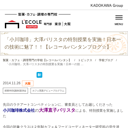
「小川珈琲」大澤バリスタの特別授業を実施！日本一
の技術に魅了！！【レコールバンタンブログ☆】
製菓・カフェ・調理専門の学校【レコールバンタン】
/
トピックス
/
学校ブログ
/
「小川珈琲」大澤バリスタの特別授業を実施！日本一の技 ...
2014.11.26
授業/特別講師/講演会
カフェ実践デビュープログラム
先日のラテアートコンペティションに、審査員としてお越しくださった
大澤直子バリスタ
小川珈琲株式会社
の
による、
特別授業を実施しまし
た
今回の対象クラスは２年制カフェ＆フードコーディネーター研究科の学生達