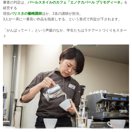
審査の判定は、
バールスタイルのカフェ「エノテカバール プリモディーネ」
を
経営する
現役
バリスタの篠崎講師
ほか、2名の講師が担当。
3人が一斉に一番良い作品を指差しする、という形式で判定が下されます。
「がんばってー！」という声援のなか、学生たちはラテアートづくりをスター
ト