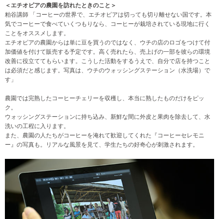
＜エチオピアの農園を訪れたときのこと＞
粕谷講師 「コーヒーの世界で、エチオピアは切っても切り離せない国です。本
気でコーヒーで食べていくつもりなら、コーヒーが栽培されている現地に行く
ことをオススメします。
エチオピアの農園からは単に豆を買うのではなく、ウチの店のロゴをつけて付
加価値を付けて販売する予定です。高く売れたら、売上げの一部を彼らの環境
改善に役立ててもらいます。こうした活動をするうえで、自分で店を持つこと
は必須だと感じます。写真は、ウチのウォッシングステーション（水洗場）で
す」
農園では完熟したコーヒーチェリーを収穫し、本当に熟したものだけをピッ
ク。
ウォッシングステーションに持ち込み、新鮮な間に外皮と果肉を除去して、水
洗いの工程に入ります。
また、農園の人たちがコーヒーを淹れて歓迎してくれた『コーヒーセレモニ
ー』の写真も。リアルな風景を見て、学生たちの好奇心が刺激されます。