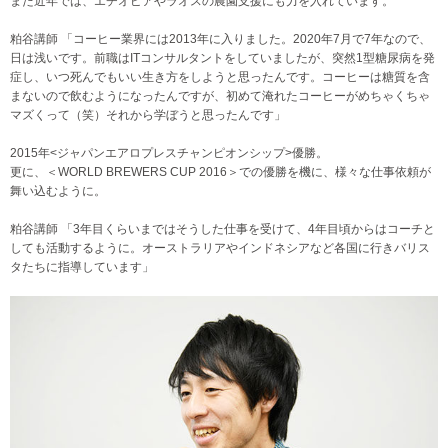
また近年では、エチオピアやラオスの農園支援にも力を入れています。
粕谷講師 「コーヒー業界には2013年に入りました。2020年7月で7年なので、
日は浅いです。前職はITコンサルタントをしていましたが、突然1型糖尿病を発
症し、いつ死んでもいい生き方をしようと思ったんです。コーヒーは糖質を含
まないので飲むようになったんですが、初めて淹れたコーヒーがめちゃくちゃ
マズくって（笑）それから学ぼうと思ったんです」
2015年<ジャパンエアロプレスチャンピオンシップ>優勝。
更に、＜WORLD BREWERS CUP 2016＞での優勝を機に、様々な仕事依頼が
舞い込むように。
粕谷講師 「3年目くらいまではそうした仕事を受けて、4年目頃からはコーチと
しても活動するように。オーストラリアやインドネシアなど各国に行きバリス
タたちに指導しています」