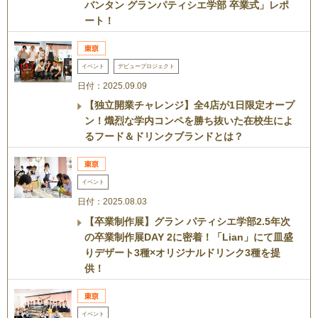
バンタン グランパティシエ学部 卒業式」レポ
ート！
イベント
デビュープロジェクト
日付：2025.09.09
【独立開業チャレンジ】全4店が1日限定オープ
ン！熾烈な学内コンペを勝ち抜いた在校生によ
るフード＆ドリンクブランドとは？
イベント
日付：2025.08.03
【卒業制作展】グラン パティシエ学部2.5年次
の卒業制作展DAY 2に密着！「Lian」にて皿盛
りデザート3種×オリジナルドリンク3種を提
供！
イベント