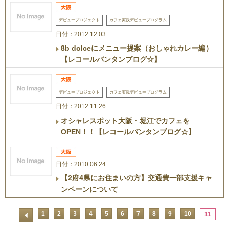
デビュープロジェクト
カフェ実践デビュープログラム
日付：2012.12.03
8b dolceにメニュー提案（おしゃれカレー編）
【レコールバンタンブログ☆】
デビュープロジェクト
カフェ実践デビュープログラム
日付：2012.11.26
オシャレスポット大阪・堀江でカフェを
OPEN！！【レコールバンタンブログ☆】
日付：2010.06.24
【2府4県にお住まいの方】交通費一部支援キャ
ンペーンについて
1
2
3
4
5
6
7
8
9
10
11