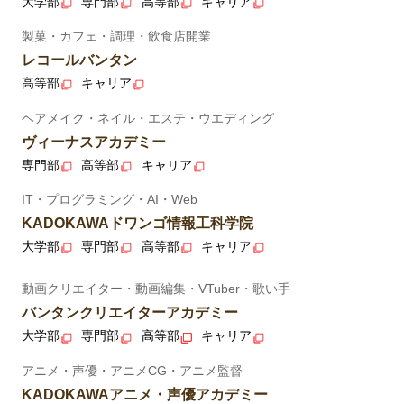
大学部
専門部
高等部
キャリア
製菓・カフェ・調理・飲食店開業
レコールバンタン
高等部
キャリア
ヘアメイク・ネイル・エステ・ウエディング
ヴィーナスアカデミー
専門部
高等部
キャリア
IT・プログラミング・AI・Web
KADOKAWAドワンゴ情報工科学院
大学部
専門部
高等部
キャリア
動画クリエイター・動画編集・VTuber・歌い手
バンタンクリエイターアカデミー
大学部
専門部
高等部
キャリア
アニメ・声優・アニメCG・アニメ監督
KADOKAWAアニメ・声優アカデミー