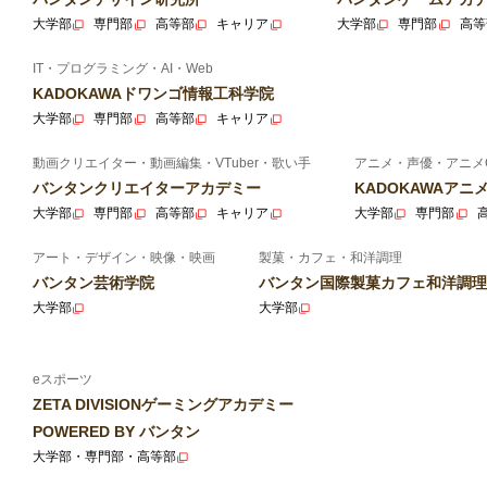
大学部
専門部
高等部
キャリア
大学部
専門部
高等
IT・プログラミング・AI・Web
KADOKAWAドワンゴ情報工科学院
大学部
専門部
高等部
キャリア
動画クリエイター・動画編集・VTuber・歌い手
アニメ・声優・アニメ
バンタンクリエイターアカデミー
KADOKAWAア
大学部
専門部
高等部
キャリア
大学部
専門部
アート・デザイン・映像・映画
製菓・カフェ・和洋調理
バンタン芸術学院
バンタン国際製菓カフェ和洋調理
大学部
大学部
eスポーツ
ZETA DIVISIONゲーミングアカデミー
POWERED BY バンタン
大学部・専門部・高等部