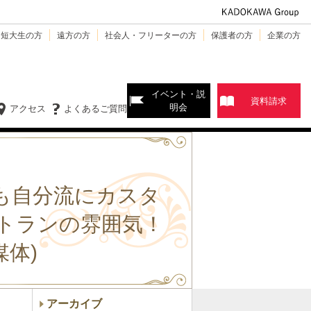
・短大生の方
遠方の方
社会人・フリーターの方
保護者の方
企業の方
イベント・説
資料請求
明会
アクセス
よくあるご質問
も自分流にカスタ
トランの雰囲気！
媒体)
アーカイブ