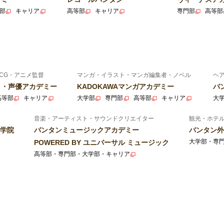
部
キャリア
高等部
キャリア
専門部
高等部
CG・アニメ監督
マンガ・イラスト・マンガ編集者・ノベル
ヘ
ニメ・声優アカデミー
KADOKAWAマンガアカデミー
バ
高等部
キャリア
大学部
専門部
高等部
キャリア
大
音楽・アーティスト・サウンドクリエイター
観光・ホテ
学院
バンタンミュージックアカデミー
バンタン外
大学部・専
POWERED BY ユニバーサル ミュージック
高等部・専門部・大学部・キャリア