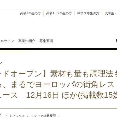
高校3年生の方
高校1・2年生の方
中学３年生の方
大学生
ールライフ
卒業生紹介
募集要項
ン
ンドオープン】素材も量も調理法
る、まるでヨーロッパの街角レス
ス 12月16日 ほか(掲載数15
】
/
トピックス
/
メディア掲載履歴
/