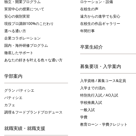
独立・開業プログラム
ロケーション・設備
実習中心の授業について
在校生の声
安心の個別実習
遠方からの進学でも安心
現役プロ講師100%のこだわり
在校生の作品ギャラリー
選べる通い方
年間行事
企業コラボレーション
国内・海外研修プログラム
卒業生紹介
徹底したサポート
あなたの好きを叶える⾊々な通い⽅
募集要項・入学案内
学部案内
入学資格 / 募集コース&定員
入学までの流れ
グラン パティシエ
特別先行入試／AO入試
パティシエ
学校推薦入試
カフェ
一般入試
調理＆フードブランドプロデュース
学費
教育ローン・学費クレジット
就職実績・就職支援