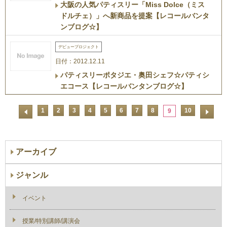
大阪の人気パティスリー「Miss Dolce（ミス
ドルチェ）」へ新商品を提案【レコールバンタ
ンブログ☆】
デビュープロジェクト
日付：2012.12.11
パティスリーポタジエ・奥田シェフ☆パティシ
エコース【レコールバンタンブログ☆】
1
2
3
4
5
6
7
8
10
9
アーカイブ
ジャンル
イベント
授業/特別講師/講演会