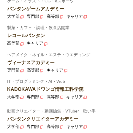
ゲーム・イラスト・CG・eスポーツ
バンタンゲームアカデミー
大学部
専門部
高等部
キャリア
製菓・カフェ・調理・飲食店開業
レコールバンタン
高等部
キャリア
ヘアメイク・ネイル・エステ・ウエディング
ヴィーナスアカデミー
専門部
高等部
キャリア
IT・プログラミング・AI・Web
KADOKAWAドワンゴ情報工科学院
大学部
専門部
高等部
キャリア
動画クリエイター・動画編集・VTuber・歌い手
バンタンクリエイターアカデミー
大学部
専門部
高等部
キャリア