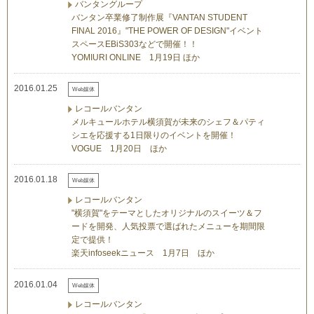
バンタングループ
バンタン卒業修了制作展『VANTAN STUDENT
FINAL 2016』"THE POWER OF DESIGN"イベント
スペースEBiS303などで開催！！
YOMIURI ONLINE 1月19日 ほか
2016.01.25
Web媒体
レコールバンタン
メルキュールホテル横須賀が未来のシェフ＆パティ
シエを応援する1日限りのイベントを開催！
VOGUE 1月20日 ほか
2016.01.18
Web媒体
レコールバンタン
"横須賀"をテーマとしたオリジナルのスイーツ＆フ
ードを開発、人気投票で選ばれたメニューを期間限
定で提供！
楽天infoseekニュース 1月7日 ほか
2016.01.04
Web媒体
レコールバンタン