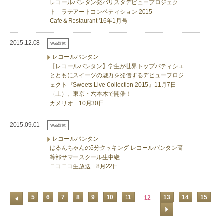
レコールバンタン発バリスタデビュープロジェク
ト ラテアートコンペティション 2015
Cafe＆Restaurant '16年1月号
2015.12.08
Web媒体
レコールバンタン
【レコールバンタン】学生が世界トップパティシエ
とともにスイーツの魅力を発信するデビュープロジ
ェクト『Sweets Live Collection 2015』11月7日
（土）、東京・六本木で開催！
カメリオ 10月30日
2015.09.01
Web媒体
レコールバンタン
はるんちゃんの5分クッキング レコールバンタン高
等部サマースクール生中継
ニコニコ生放送 8月22日
5
6
7
8
9
10
11
13
14
15
12