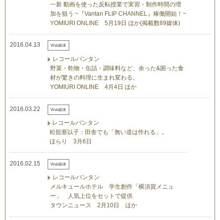
一新 動画を使った反転授業で実習・制作時間の増
加を狙う ~『Vantan FLIP CHANNEL』稼働開始！~
YOMIURI ONLINE 5月19日 ほか(掲載数89媒体)
2016.04.13
Web媒体
レコールバンタン
野菜・乾物・缶詰・調味料など、余った&困った食
材が驚きの料理に生まれ変わる。
YOMIURI ONLINE 4月4日 ほか
2016.03.22
Web媒体
レコールバンタン
松舘亜以子：田舎でも「無い道は作れる」。
ほらり 3月6日
2016.02.15
Web媒体
レコールバンタン
メルキュールホテル 学生創作「横須賀メニュ
ー」 人気上位をセットで提供
タウンニュース 2月10日 ほか