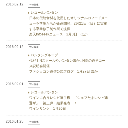
2016.02.12
Web媒体
レコールバンタン
日本の伝統食材を使用したオリジナルのフードメニ
ューを学生たちが企画開発、2月21日（日）に実施
する卒業修了制作展で提供！
楽天Infoseekニュース 2月3日 ほか
2016.02.12
Web媒体
バンタングループ
代ゼミNスクールやバンタンほか...N高の通学コー
ス説明会開催
ファショコン通信公式ブログ 1月27日 ほか
2016.02.01
Web媒体
レコールバンタン
ワインに合うレシピ選手権 『シェフたまレシピ総
選挙』 第三弾・結果発表！！
ワインリンク 1月20日
2016.01.25
Web媒体