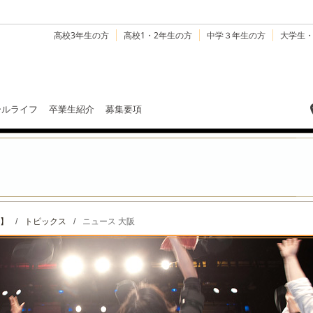
高校3年生の方
高校1・2年生の方
中学３年生の方
大学生
ールライフ
卒業生紹介
募集要項
】
/
トピックス
/
ニュース 大阪