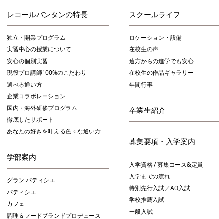
レコールバンタンの特長
スクールライフ
独立・開業プログラム
ロケーション・設備
実習中心の授業について
在校生の声
安心の個別実習
遠方からの進学でも安心
現役プロ講師100%のこだわり
在校生の作品ギャラリー
選べる通い方
年間行事
企業コラボレーション
国内・海外研修プログラム
卒業生紹介
徹底したサポート
あなたの好きを叶える⾊々な通い⽅
募集要項・入学案内
学部案内
入学資格 / 募集コース&定員
入学までの流れ
グラン パティシエ
特別先行入試／AO入試
パティシエ
学校推薦入試
カフェ
一般入試
調理＆フードブランドプロデュース