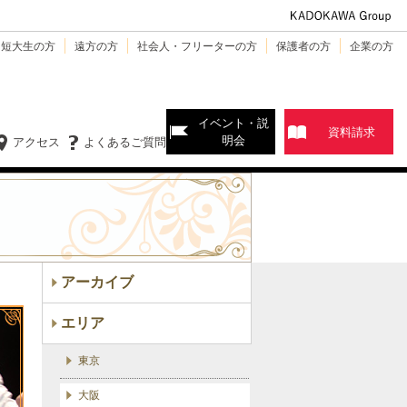
・短大生の方
遠方の方
社会人・フリーターの方
保護者の方
企業の方
イベント・説
資料請求
明会
アクセス
よくあるご質問
アーカイブ
エリア
東京
大阪