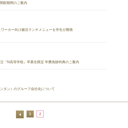
舎閉館期間のご案内
スワーカー向け腸活ランチメニューを学生が開発
プ創立『N高等学校』卒業生限定 学費免除特典のご案内
（バンタン）のグループ会社化について
1
2