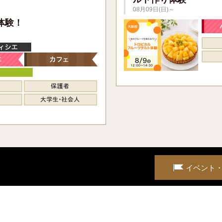
08月09日(日)～
】
体験！
イベント