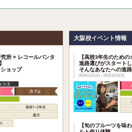
報
大阪校イベント情報
研究所 × レコールバンタ
【高校3年生のための
】
進路選びがスタートし
クショップ
そんなあなたへの進路
08月01日(土)～08月31日(月)
【旬のフルーツを味わ
ルト作り体験