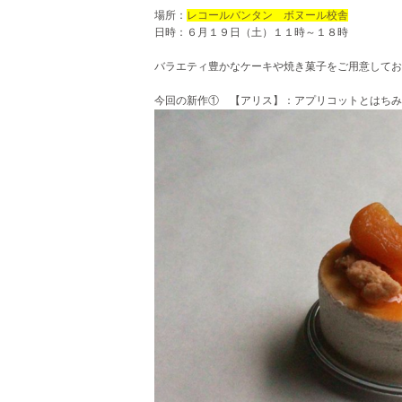
場所：
レコールバンタン ボヌール校舎
日時：６月１９日（土）１１時～１８時
バラエティ豊かなケーキや焼き菓子をご用意してお
今回の新作① 【アリス】：アプリコットとはちみ