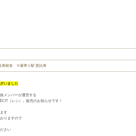
比寿校舎 ※最寄り駅 恵比寿
ざいました
抜メンバーが運営する
RÉCIT（レシ）」販売のお知らせです！
ます
おりますので
ださい