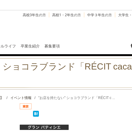
高校3年生の方
高校1・2年生の方
中学３年生の方
大学生
ールライフ
卒業生紹介
募集要項
ョコラブランド「RÉCIT cacao -ﾚ
】
/
イベント情報
/
"お店を持たない" ショコラブランド「RÉCIT c ...