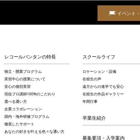
イベント
レコールバンタンの特長
スクールライフ
独立・開業プログラム
ロケーション・設備
実習中心の授業について
在校生の声
安心の個別実習
遠方からの進学でも安心
現役プロ講師100%のこだわり
在校生の作品ギャラリー
選べる通い方
年間行事
企業コラボレーション
国内・海外研修プログラム
卒業生紹介
徹底したサポート
あなたの好きを叶える⾊々な通い⽅
募集要項・入学案内