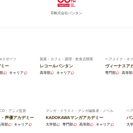
©株式会社バンタン
eスポーツ
製菓・カフェ・調理・飲食店開業
ヘアメイク・ネ
デミー
レコールバンタン
ヴィーナスア
部
キャリア
高等部
キャリア
専門部
高等部
CG・アニメ監督
マンガ・イラスト・マンガ編集者・ノベル
ヘ
ニメ・声優アカデミー
KADOKAWAマンガアカデミー
バ
高等部
キャリア
大学部
専門部
高等部
キャリア
大