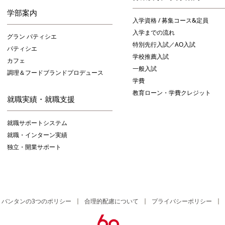
学部案内
入学資格 / 募集コース&定員
入学までの流れ
グラン パティシエ
特別先行入試／AO入試
パティシエ
学校推薦入試
カフェ
一般入試
調理＆フードブランドプロデュース
学費
教育ローン・学費クレジット
就職実績・就職支援
就職サポートシステム
就職・インターン実績
独立・開業サポート
バンタンの3つのポリシー
合理的配慮について
プライバシーポリシー