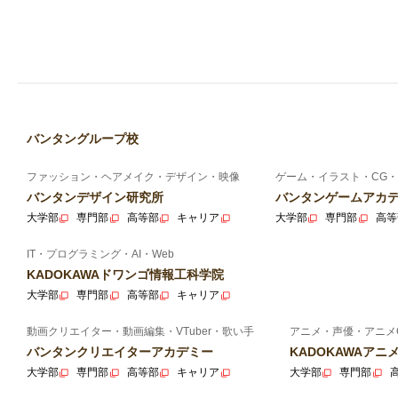
バンタングループ校
ファッション・ヘアメイク・デザイン・映像
ゲーム・イラスト・CG・
バンタンデザイン研究所
バンタンゲームアカ
大学部
専門部
高等部
キャリア
大学部
専門部
高等
IT・プログラミング・AI・Web
KADOKAWAドワンゴ情報工科学院
大学部
専門部
高等部
キャリア
動画クリエイター・動画編集・VTuber・歌い手
アニメ・声優・アニメ
バンタンクリエイターアカデミー
KADOKAWAア
大学部
専門部
高等部
キャリア
大学部
専門部