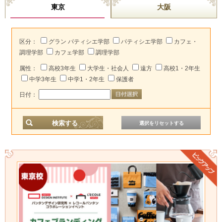
東京
大阪
区分：
グラン パティシエ学部
パティシエ学部
カフェ・
調理学部
カフェ学部
調理学部
属性：
高校3年生
大学生・社会人
遠方
高校1・2年生
中学3年生
中学1・2年生
保護者
日付：