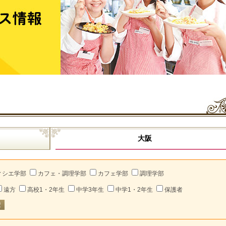
大阪
ィシエ学部
カフェ・調理学部
カフェ学部
調理学部
遠方
高校1・2年生
中学3年生
中学1・2年生
保護者