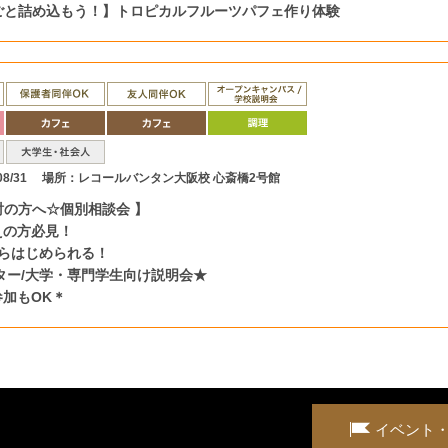
ごと詰め込もう！】トロピカルフルーツパフェ作り体験
8/31
場所：レコールバンタン大阪校 心斎橋2号館
討の方へ☆個別相談会 】
えの方必見！
円からはじめられる！
ター/大学・専門学生向け説明会★
加もOK＊
イベント