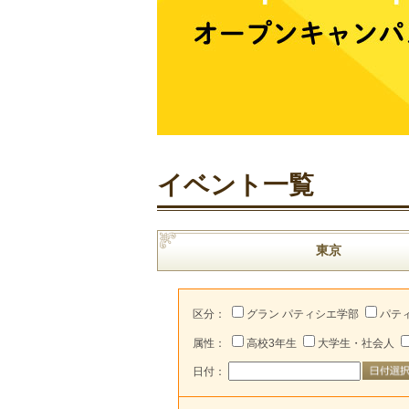
イベント一覧
東京
区分：
グラン パティシエ学部
パテ
属性：
高校3年生
大学生・社会人
日付：