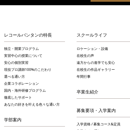
レコールバンタンの特長
スクールライフ
独立・開業プログラム
ロケーション・設備
実習中心の授業について
在校生の声
安心の個別実習
遠方からの進学でも安心
現役プロ講師100%のこだわり
在校生の作品ギャラリー
選べる通い方
年間行事
企業コラボレーション
国内・海外研修プログラム
卒業生紹介
徹底したサポート
あなたの好きを叶える⾊々な通い⽅
募集要項・入学案内
学部案内
入学資格 / 募集コース&定員