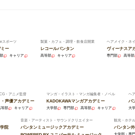
eスポーツ
製菓・カフェ・調理・飲食店開業
ヘアメイク・ネ
デミー
レコールバンタン
ヴィーナスア
部
キャリア
高等部
キャリア
専門部
高等部
CG・アニメ監督
マンガ・イラスト・マンガ編集者・ノベル
ヘ
ニメ・声優アカデミー
KADOKAWAマンガアカデミー
バ
高等部
キャリア
大学部
専門部
高等部
キャリア
大
音楽・アーティスト・サウンドクリエイター
観光・ホテ
学院
バンタンミュージックアカデミー
バンタン外
大学部・専
POWERED BY ユニバーサル ミュージック