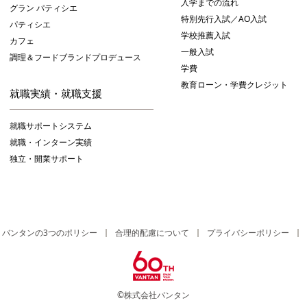
入学までの流れ
グラン パティシエ
特別先行入試／AO入試
パティシエ
学校推薦入試
カフェ
一般入試
調理＆フードブランドプロデュース
学費
教育ローン・学費クレジット
就職実績・就職支援
就職サポートシステム
就職・インターン実績
独立・開業サポート
バンタンの3つのポリシー
合理的配慮について
プライバシーポリシー
©株式会社バンタン