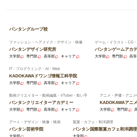
バンタングループ校
ファッション・ヘアメイク・デザイン・映像
ゲーム・イラスト・CG・
バンタンデザイン研究所
バンタンゲームアカ
大学部
専門部
高等部
キャリア
大学部
専門部
高等
IT・プログラミング・AI・Web
KADOKAWAドワンゴ情報工科学院
大学部
専門部
高等部
キャリア
動画クリエイター・動画編集・VTuber・歌い手
アニメ・声優・アニメ
バンタンクリエイターアカデミー
KADOKAWAア
大学部
専門部
高等部
キャリア
大学部
専門部
アート・デザイン・映像・映画
製菓・カフェ・和洋調理
バンタン芸術学院
バンタン国際製菓カフェ和洋調理
大学部
大学部