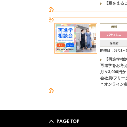
【夏をまる
開催日：08/01～0
【再進学検
再進学をお考
月々3,000
会社員/フリー
＊オンライン参