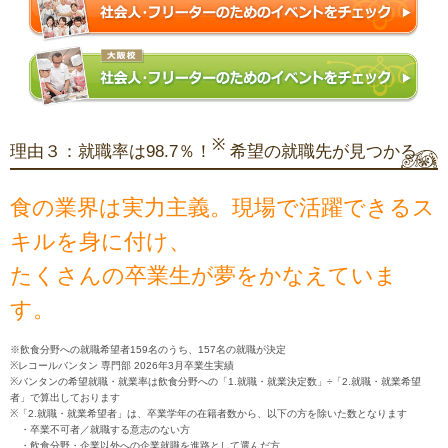
※
理由３：就職率は98.7％！
希望の就職先が見つかる
食の業界は実力主義。現場で活躍できるス
キルを身に付け、
たくさんの卒業生が夢をかなえていま
す。
※飲食分野への就職希望者159名のうち、157名の就職が決定
※レコールバンタン 専門部 2026年3月卒業生実績
※バンタンの希望就職・就業率は飲食分野への「1.就職・就業決定数」÷「2.就職・就業希望
者」で算出しております
※「2.就職・就業希望者」は、卒業学年の在籍者数から、以下の方を除いた数となります
・卒業不可者／就職する意志のない方
・飲食分野・企業以外への企業就職を進路として選んだ方