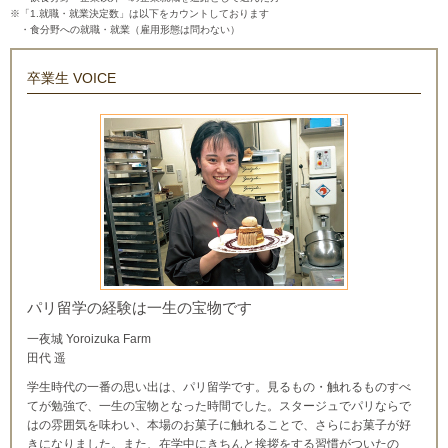
※「1.就職・就業決定数」は以下をカウントしております
・食分野への就職・就業（雇用形態は問わない）
卒業生 VOICE
パリ留学の経験は一生の宝物です
一夜城 Yoroizuka Farm
田代 遥
学生時代の一番の思い出は、パリ留学です。見るもの・触れるものすべ
てが勉強で、一生の宝物となった時間でした。スタージュでパリならで
はの雰囲気を味わい、本場のお菓子に触れることで、さらにお菓子が好
きになりました。また、在学中にきちんと挨拶をする習慣がついたの