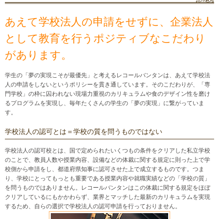
あえて学校法人の申請をせずに、企業法人
として教育を行うポジティブなこだわり
があります。
学生の「夢の実現こそが最優先」と考えるレコールバンタンは、あえて学校法
人の申請をしないというポリシーを貫き通しています。そのこだわりが、「専
門学校」の枠に囚われない現場力重視のカリキュラムや食のデザイン性を磨け
るプログラムを実現し、毎年たくさんの学生の「夢の実現」に繋がっていま
す。
学校法人の認可とは＝学校の質を問うものではない
学校法人の認可校とは、国で定められたいくつもの条件をクリアした私立学校
のことで、教員人数や授業内容、設備などの体裁に関する規定に則った上で学
校側から申請をし、都道府県知事に認可させた上で成立するものです。つま
り、学校にとってもっとも重要である授業内容や就職実績などの「学校の質」
を問うものではありません。レコールバンタンはこの体裁に関する規定をほぼ
クリアしているにもかかわらず、業界とマッチした最新のカリキュラムを実現
するため、自らの選択で学校法人の認可申請を行っておりません。