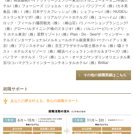
（株）商業藝術/ハイアットリージェンシー東京/ホテルニューオータニ/帝国ホ
テル/（株）フォーシーズ（ジョエル・ロブション）/フジフーズ（株）/カネ美
食品（株）/（株）日本デリカフレッシュ/（株）シェフォーレ/（株）HUGE/レ
ストランモナリザ/（株）ミリアルリゾートホテルズ/（株）ユーハイム/（株）
ロック・フィールド/藤田観光（株）（椿山荘）/リノベーションプランニング/
（株）グローバルダイニング/食のスタジオ/（株）バルニバービ/シャングリ・
ラ ホテル東京/（株）星野リゾート/（株）Plan・Do・See/ザ・ウィンザー・ホ
テルズインターナショナル/メルキュールホテル銀座東京/パークハイアット東
京/（株）プリンスホテル/（株）京王プラザホテル/富士屋ホテル（株）/森トラ
スト・ホテルズ＆リゾーツ（株）/横浜ベイシェラトンホテル＆タワーズ/（株）
パノラマ・ホテルズ・ワン/（株）ニュー・オータニ/マンダリンオリエンタル東
京/ヨコハマグランドインターコンチネンタルホテル/（株）Brillia/
その他の就職実績はこちら
就職サポート
あなたの夢を叶える、安心の就職サポート