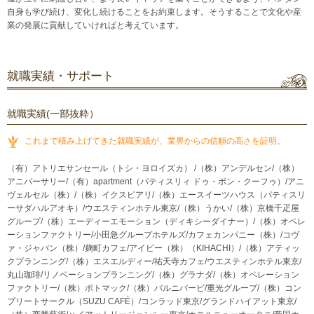
自身も学び続け、変化し続けることをお約束します。そうすることで文化や産
業の発展に貢献していければと考えています。
就職実績・サポート
就職実績(一部抜粋）
これまで積み上げてきた就職実績が、業界からの信頼の高さを証明。
（有）アトリエサンセール（トシ・ヨロイズカ） /（株）アンデルセン/（株）
アニバーサリー/（有）apartment（パティスリィ ドゥ・ボン・クーフゥ）/アニ
ヴェルセル（株）/（株）イクスピアリ/（株）エースイーツハウス（パティスリ
ーサダハルアオキ）/ウエスティンホテル東京/（株）うかい/（株）京橋千疋屋
グループ/（株）エーディーエモーション（ディキシーダイナー）/（株）オペレ
ーションファクトリー/小田急グループホテルズ/カフェカンパニー（株）/コヴ
ァ・ジャパン（株）/麹町カフェ/アイビー（株）（KIHACHI）/（株）アティッ
クプランニング/（株）エスエルディー/祐天寺カフェ/ウエスティンホテル東京/
丸山珈琲/リノベーションプランニング/（株）グラナダ/（株）オペレーション
ファクトリー/（株）ポトマック/（株）バルニバービ/重光グループ/（株）コン
プリートサークル（SUZU CAFÉ）/コンラッド東京/グランドハイアット東京/