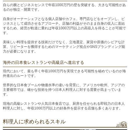
自らの腕とビジネスセンスで年収1000万円の壁を突破する、大きな可能性があ
るのが独立・開業です。
自身がオーナーシェフとなる個人店舗やカフェ、専門店などをオープンし、ビ
ジネスとして成功させるアプローチ。店舗の利益がそのまま自身の収入に直結
するため、経営が軌道に乗れば年収1000万円以上の高収入を得ることが可能で
す。
美味しい料理を提供する技術だけでなく、立地選定、家賃や原価のシビアな計
算、リピーターを獲得するためのマーケティング視点やSNSブランディング能
力が必要になります。
海外の日本食レストランや高級店へ進出する
現代において、最も早く年収1000万円を実現できる可能性を秘めているのが海
外進出のルートです。
世界的な日本食ブームや物価水準の違いを背景に、アメリカや欧州、アジアの
主要都市では、確かな技術を持つ日本人料理人に対する需要が高まっていま
す。
現地の高級レストランや人気日本食店では、厨房を任せられる即戦力の日本人
料理人に対し、年収1000万円以上の好条件を提示する店舗も多くあります。
料理人に求められるスキル