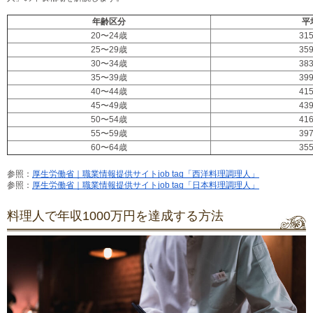
年齢区分
平
20〜24歳
31
25〜29歳
35
30〜34歳
38
35〜39歳
39
40〜44歳
41
45〜49歳
43
50〜54歳
41
55〜59歳
39
60〜64歳
35
参照：
厚生労働省｜職業情報提供サイトjob tag「西洋料理調理人」
参照：
厚生労働省｜職業情報提供サイトjob tag「日本料理調理人」
料理人で年収1000万円を達成する方法