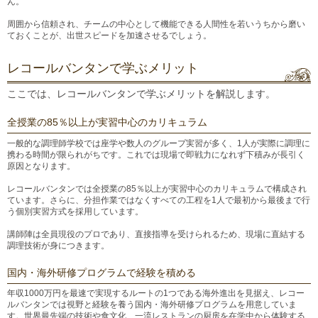
ん。
周囲から信頼され、チームの中心として機能できる人間性を若いうちから磨い
ておくことが、出世スピードを加速させるでしょう。
レコールバンタンで学ぶメリット
ここでは、レコールバンタンで学ぶメリットを解説します。
全授業の85％以上が実習中心のカリキュラム
一般的な調理師学校では座学や数人のグループ実習が多く、1人が実際に調理に
携わる時間が限られがちです。これでは現場で即戦力になれず下積みが長引く
原因となります。
レコールバンタンでは全授業の85％以上が実習中心のカリキュラムで構成され
ています。さらに、分担作業ではなくすべての工程を1人で最初から最後まで行
う個別実習方式を採用しています。
講師陣は全員現役のプロであり、直接指導を受けられるため、現場に直結する
調理技術が身につきます。
国内・海外研修プログラムで経験を積める
年収1000万円を最速で実現するルートの1つである海外進出を見据え、レコー
ルバンタンでは視野と経験を養う国内・海外研修プログラムを用意していま
す。世界最先端の技術や食文化、一流レストランの厨房を在学中から体験する