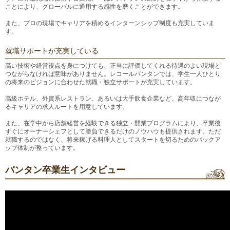
ことにより、グローバルに通用する感性を磨くことができます。
また、プロの現場でキャリアを積めるインターンシップ制度も充実していま
す。
就職サポートが充実している
高い技術や経営視点を身につけても、正当に評価してくれる待遇のよい現場と
つながらなければ意味がありません。レコールバンタンでは、学生一人ひとり
の将来のビジョンに合わせた就職・独立サポートが充実しています。
高級ホテル、外資系レストラン、あるいは大手飲食企業など、高年収につなが
るキャリアの求人ルートを用意しています。
また、在学中から店舗経営を経験できる独立・開業プログラムにより、卒業後
すぐにオーナーシェフとして勝負できるだけのノウハウも提供されます。ただ
就職するのではなく、将来稼げる料理人としてスタートを切るためのバックア
ップ体制が整っています。
バンタン卒業生インタビュー