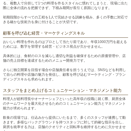
る、複数人で分担して1つの料理を作るスタイルに慣れてしまうと、現場に出た
際に全体の流れを把握できず、下積み期間が長引く原因になります。
初期段階からすべての工程を1人で完結させる訓練を積み、多くの手数に対応で
きる確かな技術力を身に付けることが大切です。
顧客を呼び込む経営・マーケティングスキル
おいしい料理を作れるのはプロとして当たり前であり、年収1000万円を超える
ためには、数字を管理する経営・ビジネス視点が欠かせません。
具体的には、食材のロスを減らし適切な利益を確保するための原価管理や、店
舗の売上目標を達成するためのメニュー開発力です。
さらに独立開業を目指す場合や店舗責任者を担ううえでは、SNSなどを利用し
て自らの料理や店舗の魅力を発信し、顧客を呼び込むマーケティング・ブラン
ディングスキルも求められます。
スタッフをまとめ上げるコミュニケーション・マネジメント能力
料理人が総料理長やオーナーシェフといった高年収の役職に就く際、厨房全体
のチームワークを最大化させるためのコミュニケーション能力とマネジメント
能力が求められます。
飲食の現場では、仕込みから提供にいたるまで、多くのスタッフが連携して動
きます。多様なバックグラウンドを持つスタッフに対して的確な指示を出し、
厨房を統率する力は、店舗のクオリティと回転率を維持するために欠かせませ