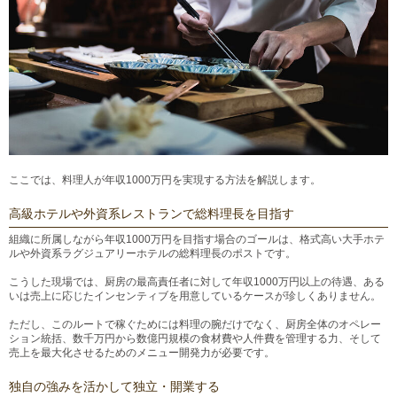
ここでは、料理人が年収1000万円を実現する方法を解説します。
高級ホテルや外資系レストランで総料理長を目指す
組織に所属しながら年収1000万円を目指す場合のゴールは、格式高い大手ホテ
ルや外資系ラグジュアリーホテルの総料理長のポストです。
こうした現場では、厨房の最高責任者に対して年収1000万円以上の待遇、ある
いは売上に応じたインセンティブを用意しているケースが珍しくありません。
ただし、このルートで稼ぐためには料理の腕だけでなく、厨房全体のオペレー
ション統括、数千万円から数億円規模の食材費や人件費を管理する力、そして
売上を最大化させるためのメニュー開発力が必要です。
独自の強みを活かして独立・開業する