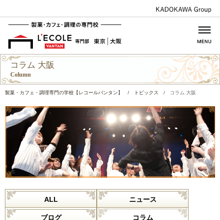
コラム 大阪
Column
製菓・カフェ・調理専門の学校【レコールバンタン】
/
トピックス
/
コラム 大阪
ALL
ニュース
ブログ
コラム