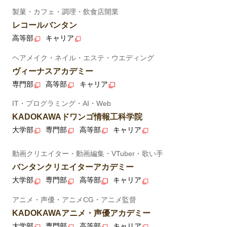
製菓・カフェ・調理・飲食店開業
レコールバンタン
高等部
キャリア
ヘアメイク・ネイル・エステ・ウエディング
ヴィーナスアカデミー
専門部
高等部
キャリア
IT・プログラミング・AI・Web
KADOKAWAドワンゴ情報工科学院
大学部
専門部
高等部
キャリア
動画クリエイター・動画編集・VTuber・歌い手
バンタンクリエイターアカデミー
大学部
専門部
高等部
キャリア
アニメ・声優・アニメCG・アニメ監督
KADOKAWAアニメ・声優アカデミー
大学部
専門部
高等部
キャリア