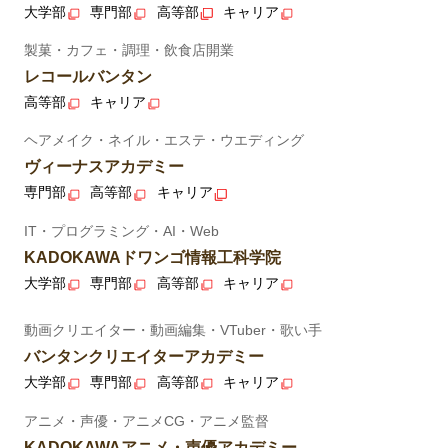
大学部
専門部
高等部
キャリア
製菓・カフェ・調理・飲食店開業
レコールバンタン
高等部
キャリア
ヘアメイク・ネイル・エステ・ウエディング
ヴィーナスアカデミー
専門部
高等部
キャリア
IT・プログラミング・AI・Web
KADOKAWAドワンゴ情報工科学院
大学部
専門部
高等部
キャリア
動画クリエイター・動画編集・VTuber・歌い手
バンタンクリエイターアカデミー
大学部
専門部
高等部
キャリア
アニメ・声優・アニメCG・アニメ監督
KADOKAWAアニメ・声優アカデミー