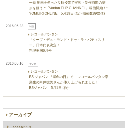
一新 動画を使った反転授業で実習・制作時間の増
加を狙う ~『Vantan FLIP CHANNEL』稼働開始！~
YOMIURI ONLINE 5月19日 ほか(掲載数89媒体)
2016.05.23
雑誌
レコールバンタン
「クープ・デュ・モンド・ドゥ・ラ・パティスリ
ー」日本代表決定！
料理王国6月号
2016.05.16
テレビ
レコールバンタン
BS ジャパン 『運命の日』で、 レコールバンタン卒
業生の向井聡美さんが 取り上げられました！
BSジャパン 5月1日 ほか
アーカイブ
2025年11月