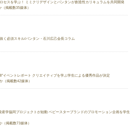
ロセスを学ぶ！ ミミクリデザインとバンタンが創造性カリキュラムを共同開発
日ほか（掲載数35媒体）
抜く必須スキル/バンタン・石川広己会長コラム
DGE 2018"イベントレポート クリエイティブを学ぶ学生による優秀作品が決定
1日ほか（掲載数42媒体）
校産学協同プロジェクトが始動 ベビースターブランドのプロモーション企画を学生
か（掲載数73媒体）