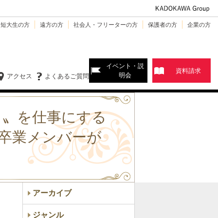
・短大生の方
遠方の方
社会人・フリーターの方
保護者の方
企業の方
イベント・説
資料請求
明会
アクセス
よくあるご質問
き〟を仕事にする
卒業メンバーが
アーカイブ
ジャンル