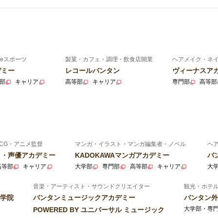
eスポーツ
製菓・カフェ・調理・飲食店開業
ヘアメイク・ネ
デミー
レコールバンタン
ヴィーナスア
部
キャリア
高等部
キャリア
専門部
高等部
CG・アニメ監督
マンガ・イラスト・マンガ編集者・ノベル
ヘ
ニメ・声優アカデミー
KADOKAWAマンガアカデミー
バ
高等部
キャリア
大学部
専門部
高等部
キャリア
大
音楽・アーティスト・サウンドクリエイター
観光・ホテ
学院
バンタンミュージックアカデミー
バンタン外
大学部・専
POWERED BY ユニバーサル ミュージック