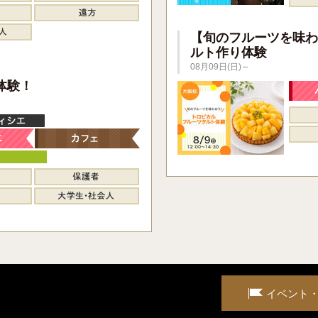
【旬のフルーツを味わ
ルト作り体験
08月09日(日)～
】
体験！
イベント