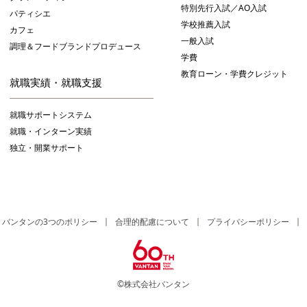
特別先行入試／AO入試
パティシエ
学校推薦入試
カフェ
一般入試
調理＆フードブランドプロデュース
学費
教育ローン・学費クレジット
就職実績・就職支援
就職サポートシステム
就職・インターン実績
独立・開業サポート
バンタンの3つのポリシー
合理的配慮について
プライバシーポリシー
©株式会社バンタン