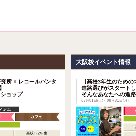
報
大阪校イベント情報
研究所 × レコールバンタ
【高校3年生のための
】
進路選びがスタートし
クショップ
そんなあなたへの進路
08月01日(土)～08月31日(月)