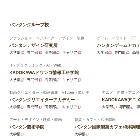
バンタングループ校
ファッション・ヘアメイク・デザイン・映像
ゲーム・イラスト・CG・
バンタンデザイン研究所
バンタンゲームアカ
大学部
専門部
高等部
キャリア
大学部
専門部
高等
IT・プログラミング・AI・Web
KADOKAWAドワンゴ情報工科学院
大学部
専門部
高等部
キャリア
動画クリエイター・動画編集・VTuber・歌い手
アニメ・声優・アニメ
バンタンクリエイターアカデミー
KADOKAWAア
大学部
専門部
高等部
キャリア
大学部
専門部
アート・デザイン・映像・映画
製菓・カフェ・和洋調理
バンタン芸術学院
バンタン国際製菓カフェ和洋調理
大学部
大学部