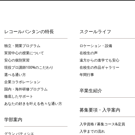
レコールバンタンの特長
スクールライフ
独立・開業プログラム
ロケーション・設備
実習中心の授業について
在校生の声
安心の個別実習
遠方からの進学でも安心
現役プロ講師100%のこだわり
在校生の作品ギャラリー
選べる通い方
年間行事
企業コラボレーション
国内・海外研修プログラム
卒業生紹介
徹底したサポート
あなたの好きを叶える⾊々な通い⽅
募集要項・入学案内
学部案内
入学資格 / 募集コース&定員
入学までの流れ
グラン パティシエ