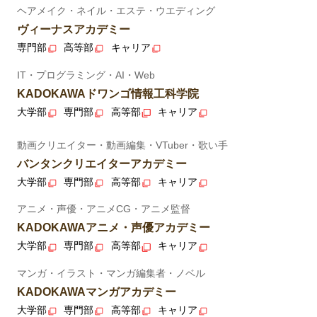
ヘアメイク・ネイル・エステ・ウエディング
ヴィーナスアカデミー
専門部
高等部
キャリア
IT・プログラミング・AI・Web
KADOKAWAドワンゴ情報工科学院
大学部
専門部
高等部
キャリア
動画クリエイター・動画編集・VTuber・歌い手
バンタンクリエイターアカデミー
大学部
専門部
高等部
キャリア
アニメ・声優・アニメCG・アニメ監督
KADOKAWAアニメ・声優アカデミー
大学部
専門部
高等部
キャリア
マンガ・イラスト・マンガ編集者・ノベル
KADOKAWAマンガアカデミー
大学部
専門部
高等部
キャリア