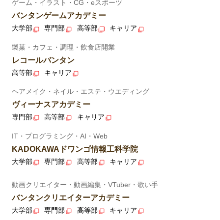
ゲーム・イラスト・CG・eスポーツ
バンタンゲームアカデミー
大学部
専門部
高等部
キャリア
製菓・カフェ・調理・飲食店開業
レコールバンタン
高等部
キャリア
ヘアメイク・ネイル・エステ・ウエディング
ヴィーナスアカデミー
専門部
高等部
キャリア
IT・プログラミング・AI・Web
KADOKAWAドワンゴ情報工科学院
大学部
専門部
高等部
キャリア
動画クリエイター・動画編集・VTuber・歌い手
バンタンクリエイターアカデミー
大学部
専門部
高等部
キャリア