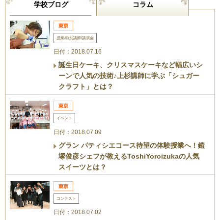
学校ブログ
コラム
授業/特別講師/講演会
日付：2018.07.16
誕生日ケーキ、クリスマスケーキなど幅広いシ
ーンで人気の技術♪上杉講師に学ぶ「シュガー
クラフト」とは？
イベント
日付：2018.07.09
グラン パティシエコース待望の体験授業へ！鎧
塚俊彦シェフが教えるToshiYoroizukaの人気
スイーツとは？
コンテスト
日付：2018.07.02