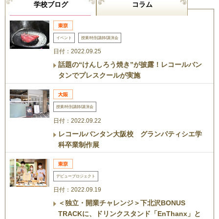
学校ブログ
コラム
イベント
授業/特別講師/講演会
日付：2022.09.25
話題の“けんしろう焼き”が披露！レコールバン
タンでプレスクールが実施
授業/特別講師/講演会
日付：2022.09.22
レコールバンタン大阪校 グランパティシエ学
科卒業制作展
デビュープロジェクト
日付：2022.09.19
＜独立・開業チャレンジ＞下北沢BONUS
TRACKに、ドリンクスタンド「EnThanx」と