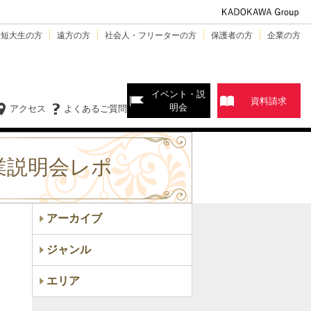
・短大生の方
遠方の方
社会人・フリーターの方
保護者の方
企業の方
イベント・説
資料請求
明会
アクセス
よくあるご質問
業説明会レポ
アーカイブ
ジャンル
エリア