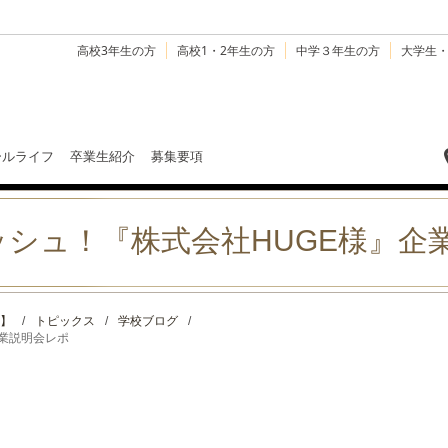
高校3年生の方
高校1・2年生の方
中学３年生の方
大学生
ールライフ
卒業生紹介
募集要項
シュ！『株式会社HUGE様』企
】
/
トピックス
/
学校ブログ
/
業説明会レポ