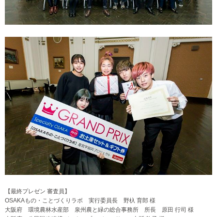
【最終プレゼン 審査員】
OSAKAもの・ことづくりラボ 実行委員長 野杁 育郎 様
大阪府 環境農林水産部 泉州農と緑の総合事務所 所長 原田 行司 様