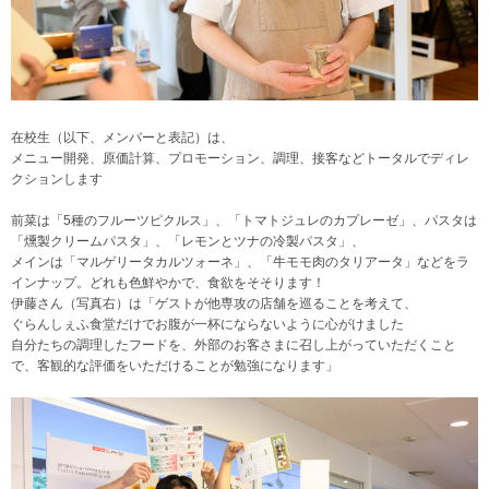
在校生（以下、メンバーと表記）は、
メニュー開発、原価計算、プロモーション、調理、接客などトータルでディレ
クションします
前菜は「5種のフルーツピクルス」、「トマトジュレのカプレーゼ」、パスタは
「燻製クリームパスタ」、「レモンとツナの冷製パスタ」、
メインは「マルゲリータカルツォーネ」、「牛モモ肉のタリアータ」などをラ
インナップ。どれも色鮮やかで、食欲をそそります！
伊藤さん（写真右）は「ゲストが他専攻の店舗を巡ることを考えて、
ぐらんしぇふ食堂だけでお腹が一杯にならないように心がけました
自分たちの調理したフードを、外部のお客さまに召し上がっていただくこと
で、客観的な評価をいただけることが勉強になります
」