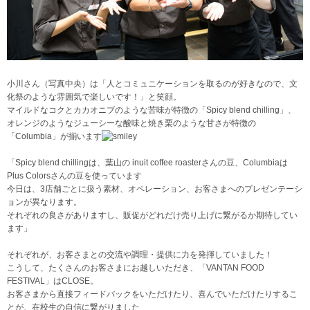
小川さん（写真中央）は「人とコミュニケーションを取るのが好きなので、文
化祭のような雰囲気で楽しいです！」と笑顔。
マイルドなコクとカカオニブのような苦味が特徴の「Spicy blend chilling」、
オレンジのようなジューシーな酸味と焼き栗のような甘さが特徴の
「Columbia」が揃います
「Spicy blend chillingは、葉山の inuit coffee roasterさんの豆、Columbiaは
Plus Colorsさんの豆を使っています
今日は、3店舗ごとに扱う素材、オペレーション、お客さまへのプレゼンテーシ
ョンが異なります。
それぞれの良さがありますし、販促がどれだけ売り上げに繋がるか期待してい
ます」
それぞれが、お客さまとの交流や調理・提供に力を発揮していました！
こうして、たくさんのお客さまにお越しいただき、「VANTAN FOOD
FESTIVAL」はCLOSE。
お客さまから直接フィードバックをいただけたり、喜んでいただけたりするこ
とが、在校生の自信に繋がりました