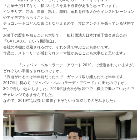
「お菓子だけでなく、幅広いものを見る必要があると思っています。
インテリア、芸術、造形、粘土、彫刻、家具を作る人からインスピレーション
やアイデアをもらうことも。
チョコレートはどんな形にもなりえるので、常にアンテナを張っている状態で
す。
お菓子の歴史を知ることも大切で、一般社団法人日本洋菓子協会連合会の
『GÂTEAUX』という機関紙は、
会社の本棚に収蔵されるので、それを見て学ぶことも多いです。
作品に、ストーリーが感じられテーマ性があることも大事だと思います」
――― 「ジャパン・ベルコラーデ・アワード 2019」で優勝されていますが、
どれぐらい準備をされたのですか。
「課題が出るのは半年前だったので、ガッツリ取り組んだのは半年です。
2017年に初めて『ジャパン・ベルコラーデ・アワード』に出たのですが、
3位で悔しい思いしました。2018年は会社が改装中で、横浜で働いていたので
チャレンジできませんでした。
なので、2019年は絶対に優勝するぞという気持ちでのぞみました」