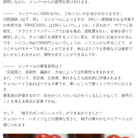
調理しながら、メンバーからの質問を受け付けます。
――― コンクールに1回出るのに、どれぐらいのお金がかかりますか。
川野講師（以下、同）「コンクールによりますが、2年に一度開催される洋菓子
の世界大会『FIPGC2023』は150くらいでしょうか」と言われて、ザワつく在
校生。「クラウドファンディングでお金を集め、渡航費を払い、会場を借りて
練習しました。チョコ細工を成形するシリコン型も、作るのにお金がかかるん
です。シリコン1kgで3000円くらいでしょうか。シリコンから作ることで、オ
リジナルのモチーフを作ることができます。例えばクジラも骨格などは厳密で
ないかもしれませんが、個性を出すことができるんです」
――― コンクールの審査基準は？
「完成度と、芸術性、繊細さ。大会によっては作業性も含まれます。
また、バランス、安定感、立体感、奥行きなども総合的に評価されます。
チョコレートであればツヤも大事です。寒いところで磨くとツヤツヤになりま
す。
審査員が評価するので、自分がつくりたいものをつくるんじゃなくて、相手の
ことを考える視点が必要ですね」
そして、「柚子のボンボンショコラ」ができあがりました！
チョコレート、ハチミツなどの濃厚な甘さと、柚子の爽やかなマリアージュが
感じられます。