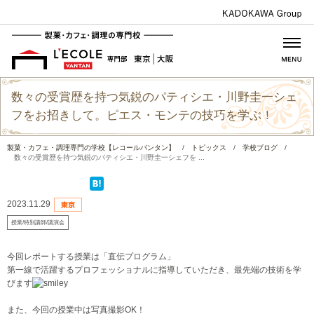
数々の受賞歴を持つ気鋭のパティシエ・川野圭一シェ
フをお招きして。ピエス・モンテの技巧を学ぶ！
製菓・カフェ・調理専門の学校【レコールバンタン】
/
トピックス
/
学校ブログ
/
数々の受賞歴を持つ気鋭のパティシエ・川野圭一シェフを ...
2023.11.29
授業/特別講師/講演会
今回レポートする授業は「直伝プログラム」
第一線で活躍するプロフェッショナルに指導していただき、最先端の技術を学
びます
また、今回の授業中は写真撮影OK！