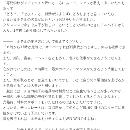
「専門学校がメチャクチャ近いところにあって。シェフが教えに来ていたのも
あって、
『どう？』『ぜひ！』と。就活が決まらずにどうしようと思っていたら、
たまたまホテルの欠員が出たというお話をいただきました。
クリスマスで今すぐ人手が欲しい、ということで学生のときにアルバイトから
入り、1年後に正社員にしてもらいました」
――― ホテルの働き方について教えてください。
「８時から17時が定時で、オーバーすれば残業代が出ますし、休みも確保でき
ます。
また、婚礼、宴会、イベントなども多く、色々な仕事ができるようになりま
す。
心がけているのは、８時間で、最大のパフォーマンスができるよう準備してお
くこと。
また、賞を取るとか、独立でもいいですし、いかに自分の市場価値を上げるか
を意識することは大事だと思います。
一般的には、チョコ細工の道具や材料費などは自腹で払うことが多いですが、
一部のホテルは職場の設備や道具を貸してくれたりするところもあります。
光熱費、材料のサポートもいただけるのはありがたいですよね。
とはいえ、チョコレートは、毎回溶かして使うなど職場や周りのスタッフに負
担をかけないよう工夫しています。
賞を獲得すれば、ホテルもパティシエもWIN-WINですよね」
――― 制作するうえで、どんなものからアイデアを得ますか。