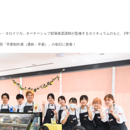
トシ・ヨロイヅカ」オーナーシェフ鎧塚俊彦講師が監修するカリキュラムのもと、2年
学部「卒業制作展（通称：卒展）」の初日に密着！