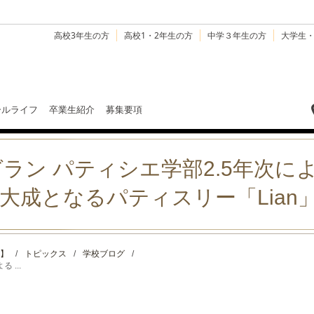
高校3年生の方
高校1・2年生の方
中学３年生の方
大学生
ールライフ
卒業生紹介
募集要項
ラン パティシエ学部2.5年次に
！集大成となるパティスリー「Lia
】
/
トピックス
/
学校ブログ
/
 ...