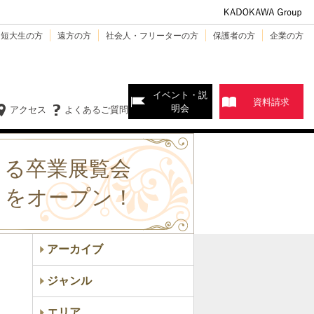
・短大生の方
遠方の方
社会人・フリーターの方
保護者の方
企業の方
イベント・説
資料請求
明会
アクセス
よくあるご質問
よる卒業展覧会
n」をオープン！
アーカイブ
ジャンル
エリア