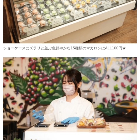
ショーケースにズラリと並ぶ色鮮やかな15種類のマカロンはALL100円★