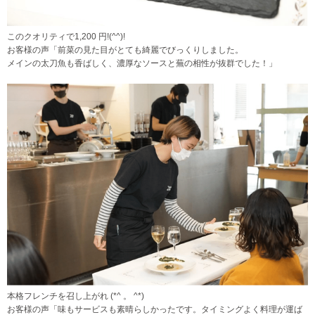
このクオリティで1,200 円!(^^)!
お客様の声「前菜の見た目がとても綺麗でびっくりしました。
メインの太刀魚も香ばしく、濃厚なソースと蕪の相性が抜群でした！」
本格フレンチを召し上がれ (*^ 。 ^*)
お客様の声「味もサービスも素晴らしかったです。タイミングよく料理が運ば