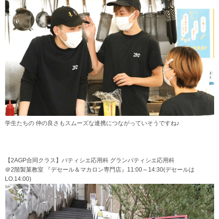
学生たちの 仲の良さもスムーズな連携につながっていそうですね♪
【2AGP合同クラス】パティシエ応用科 グランパティシエ応用科
＠2階製菓教室 『デセール＆マカロン専門店』11:00～14:30(デセールは
LO.14:00)