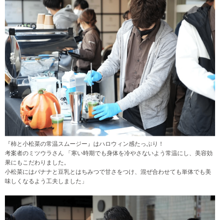
『柿と小松菜の常温スムージー』はハロウィン感たっぷり！
考案者のミツウラさん 「寒い時期でも身体を冷やさないよう常温にし、美容効
果にもこだわりました。
小松菜にはバナナと豆乳とはちみつで甘さをつけ、混ぜ合わせても単体でも美
味しくなるよう工夫しました」