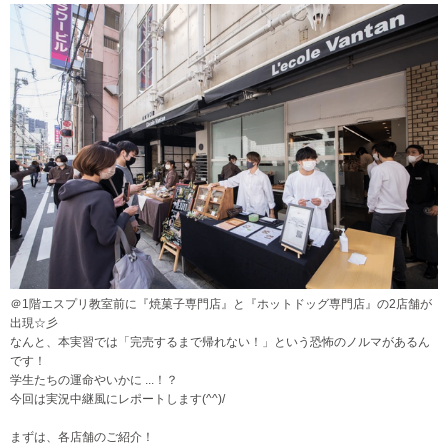
＠1階エスプリ教室前に『焼菓子専門店』と『ホットドッグ専門店』の2店舗が
出現☆彡
なんと、本実習では「完売するまで帰れない！」という恐怖のノルマがあるん
です！
学生たちの運命やいかに ...！？
今回は実況中継風にレポートします(^^)/
まずは、各店舗のご紹介！