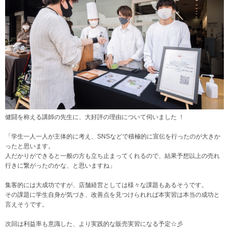
健闘を称える講師の先生に、大好評の理由について伺いました ！
「学生一人一人が主体的に考え、SNSなどで積極的に宣伝を行ったのが大きか
ったと思います。
人だかりができると一般の方も立ち止まってくれるので、結果予想以上の売れ
行きに繋がったのかな、と思いますね」
集客的には大成功ですが、店舗経営としては様々な課題もあるそうです。
その課題に学生自身が気づき、改善点を見つけられれば本実習は本当の成功と
言えそうです。
次回は利益率も意識した、より実践的な販売実習になる予定☆彡