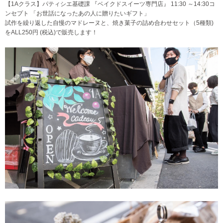
【1Aクラス】パティシエ基礎課 『ベイクドスイーツ専門店』 11:30 ～14:30コ
ンセプト 「お世話になったあの人に贈りたいギフト」
試作を繰り返した自慢のマドレーヌと、焼き菓子の詰め合わせセット（5種類)
をALL250円 (税込)で販売します！