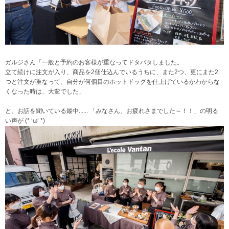
ガルジさん「一般と予約のお客様が重なってドタバタしました。
立て続けに注文が入り、商品を2個仕込んでいるうちに、また2つ、更にまた2
つと注文が重なって、自分が何個目のホットドッグを仕上げているかわからな
くなった時は、大変でした」
と、お話を聞いている最中...... 「みなさん、お疲れさまでした～！！」の明る
い声が (* ‘ω‘ *)