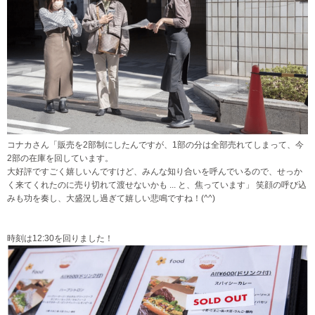
コナカさん「販売を2部制にしたんですが、1部の分は全部売れてしまって、今
2部の在庫を回しています。
大好評ですごく嬉しいんですけど、みんな知り合いを呼んでいるので、せっか
く来てくれたのに売り切れて渡せないかも ... と、焦っています」 笑顔の呼び込
みも功を奏し、大盛況し過ぎて嬉しい悲鳴ですね！(^^)
時刻は12:30を回りました！