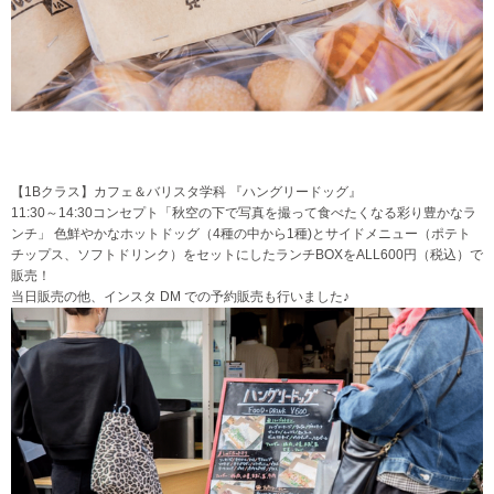
【1Bクラス】カフェ＆バリスタ学科 『ハングリードッグ』
11:30～14:30コンセプト「秋空の下で写真を撮って食べたくなる彩り豊かなラ
ンチ」 色鮮やかなホットドッグ（4種の中から1種)とサイドメニュー（ポテト
チップス、ソフトドリンク）をセットにしたランチBOXをALL600円（税込）で
販売！
当日販売の他、インスタ DM での予約販売も行いました♪