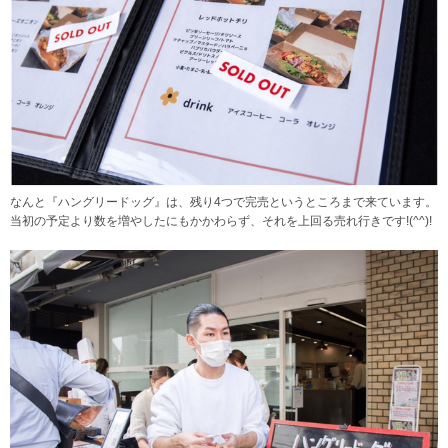
なんと『ハングリードッグ』は、残り4つで完売というところまで来ています。
当初の予定より数を増やしたにもかかわらず、それを上回る売れ行きです!(^^)!