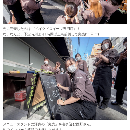
先に完売したのは 『ベイクドスイーツ専門店』！
な、なんと、予定時刻より1時間以上も前倒しで完売(*^ ▽ ^*)
メニュースタンドに渾身の『完売』を書き込む西野さん。
他のメンバーも笑顔で大盛り上がり！