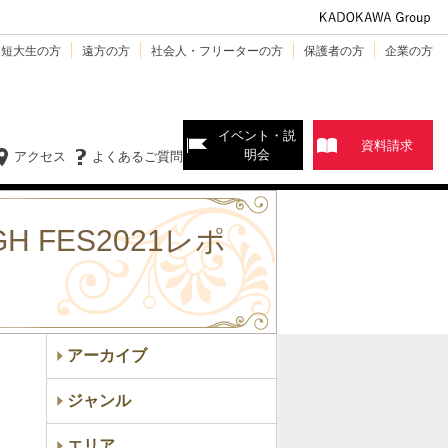
・短大生の方
遠方の方
社会人・フリーターの方
保護者の方
企業の方
イベント・説
資料請求
明会
アクセス
よくあるご質問
FES2021レポ
アーカイブ
ジャンル
エリア