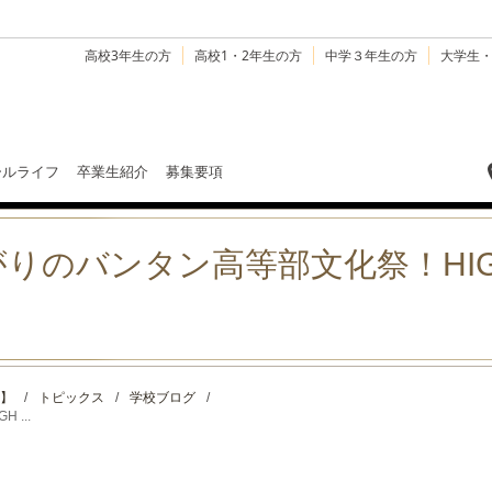
高校3年生の方
高校1・2年生の方
中学３年生の方
大学生
ールライフ
卒業生紹介
募集要項
のバンタン高等部文化祭！HIGH 
】
/
トピックス
/
学校ブログ
/
...