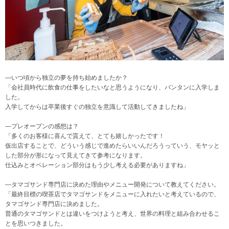
―いつ頃から独立の夢を持ち始めましたか？
「会社員時代に飲食の仕事をしたいなと思うようになり、バンタンに入学しま
した。
入学してからは卒業後すぐの独立を意識して活動してきましたね」
―プレオープンの感想は？
「多くのお客様に喜んで貰えて、とても嬉しかったです！
仮出店することで、どういう感じで進めたらいいんだろうっていう、モヤッと
した部分が形になって見えてきて参考になります。
仕込みとオペレーション部分はもう少し考える必要がありますね」
―タマゴサンド専門店に決めた理由やメニュー開発について教えてください。
「最終目標の喫茶店でタマゴサンドをメニューに入れたいと考えているので、
タマゴサンド専門店に決めました。
普通のタマゴサンドとは違いをつけようと考え、世界の料理と組み合わせるこ
とを思いつきました。