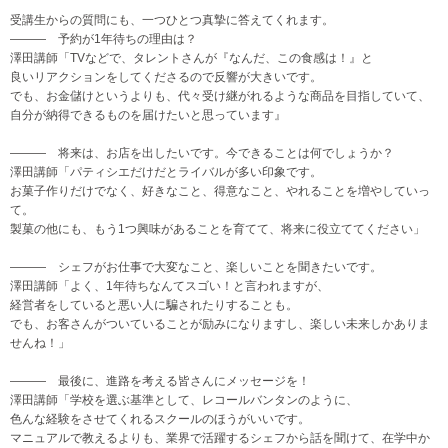
受講生からの質問にも、一つひとつ真摯に答えてくれます。
――― 予約が1年待ちの理由は？
澤田講師「TVなどで、タレントさんが『なんだ、この食感は！』と
良いリアクションをしてくださるので反響が大きいです。
でも、お金儲けというよりも、代々受け継がれるような商品を目指していて、
自分が納得できるものを届けたいと思っています
』
――― 将来は、お店を出したいです。今できることは何でしょうか？
澤田講師「パティシエだけだとライバルが多い印象です。
お菓子作りだけでなく、好きなこと、得意なこと、やれることを増やしていっ
て。
製菓の他にも、もう1つ興味があることを育てて、将来に役立ててください
」
――― シェフがお仕事で大変なこと、楽しいことを聞きたいです。
澤田講師「よく、1年待ちなんてスゴい！と言われますが、
経営者をしていると悪い人に騙されたりすることも。
でも、お客さんがついていることが励みになりますし、楽しい未来しかありま
せんね！」
――― 最後に、進路を考える皆さんにメッセージを！
澤田講師「学校を選ぶ基準として、レコールバンタンのように、
色んな経験をさせてくれるスクールのほうがいいです。
マニュアルで教えるよりも、業界で活躍するシェフから話を聞けて、在学中か