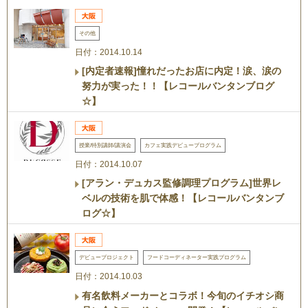
その他
日付：2014.10.14
[内定者速報]憧れだったお店に内定！涙、涙の
努力が実った！！【レコールバンタンブログ
☆】
授業/特別講師/講演会
カフェ実践デビュープログラム
日付：2014.10.07
[アラン・デュカス監修調理プログラム]世界レ
ベルの技術を肌で体感！【レコールバンタンブ
ログ☆】
デビュープロジェクト
フードコーディネーター実践プログラム
日付：2014.10.03
有名飲料メーカーとコラボ！今旬のイチオシ商