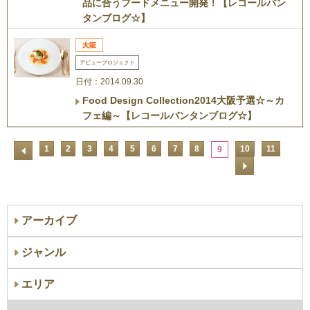
品に合うフードメニュー開発！【レコールバン
タンブログ☆】
デビュープロジェクト
日付：2014.09.30
Food Design Collection2014大阪予選☆～カ
フェ編～【レコールバンタンブログ☆】
1
2
3
4
5
6
7
8
10
11
9
アーカイブ
ジャンル
エリア