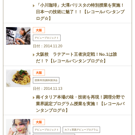
「小川珈琲」大澤バリスタの特別授業を実施！
日本一の技術に魅了！！【レコールバンタンブ
ログ☆】
デビュープロジェクト
日付：2014.11.20
大阪校 ラテアート王者決定戦！No.1は誰
だ！？【レコールバンタンブログ☆】
授業/特別講師/講演会
日付：2014.11.13
南イタリア本場の味・技術を再現！調理分野で
業界認定プログラム授業を実施！【レコールバ
ンタンブログ☆】
デビュープロジェクト
カフェ実践デビュープログラム