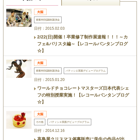
授業/特別講師/講演会
日付：2015.02.03
2/22(日)開催！卒業修了制作展速報！！！～カ
フェ&バリスタ編～【レコールバンタンブログ
☆】
授業/特別講師/講演会
パティシエ実践デビュープログラム
日付：2015.01.20
ワールドチョコレートマスターズ日本代表シェ
フの特別授業実施！【レコールバンタンブログ
☆】
その他
パティシエ実践デビュープログラム
日付：2014.12.16
高島屋クリスマス催事販売に学生の作品が出