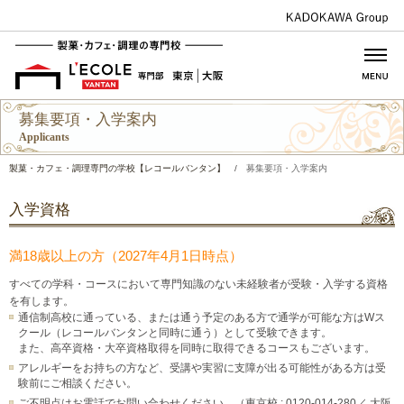
募集要項・入学案内
Applicants
製菓・カフェ・調理専門の学校【レコールバンタン】
/
募集要項・入学案内
入学資格
満18歳以上の方（2027年4月1日時点）
すべての学科・コースにおいて専門知識のない未経験者が受験・入学する資格
を有します。
通信制高校に通っている、または通う予定のある方で通学が可能な方はWス
クール（レコールバンタンと同時に通う）として受験できます。
また、高卒資格・大卒資格取得を同時に取得できるコースもございます。
アレルギーをお持ちの方など、受講や実習に支障が出る可能性がある方は受
験前にご相談ください。
ご不明点はお電話でお問い合わせください。（東京校 : 0120-014-280／ 大阪