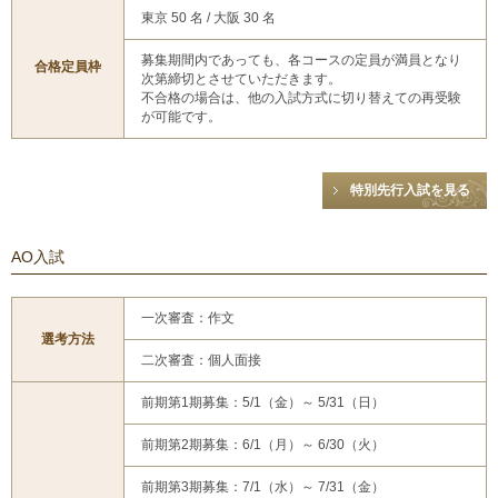
東京 50 名 / 大阪 30 名
募集期間内であっても、各コースの定員が満員となり
合格定員枠
次第締切とさせていただきます。
不合格の場合は、他の入試方式に切り替えての再受験
が可能です。
特別先行入試を見る
AO入試
一次審査：作文
選考方法
二次審査：個人面接
前期第1期募集：5/1（金）～ 5/31（日）
前期第2期募集：6/1（月）～ 6/30（火）
前期第3期募集：7/1（水）～ 7/31（金）