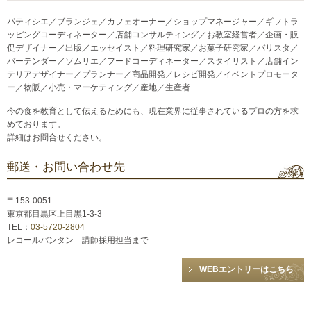
パティシエ／ブランジェ／カフェオーナー／ショップマネージャー／ギフトラ
ッピングコーディネーター／店舗コンサルティング／お教室経営者／企画・販
促デザイナー／出版／エッセイスト／料理研究家／お菓子研究家／バリスタ／
バーテンダー／ソムリエ／フードコーディネーター／スタイリスト／店舗イン
テリアデザイナー／プランナー／商品開発／レシピ開発／イベントプロモータ
ー／物販／小売・マーケティング／産地／生産者
今の食を教育として伝えるためにも、現在業界に従事されているプロの方を求
めております。
詳細はお問合せください。
郵送・お問い合わせ先
〒153-0051
東京都目黒区上目黒1-3-3
TEL：
03-5720-2804
レコールバンタン 講師採用担当まで
WEBエントリーはこちら