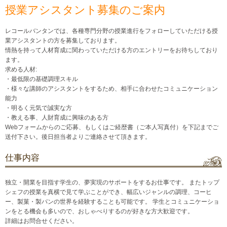
授業アシスタント募集のご案内
レコールバンタンでは、各種専門分野の授業進行をフォローしていただける授
業アシスタントの方を募集しております。
情熱を持って人材育成に関わっていただける方のエントリーをお待ちしており
ます。
求める人材:
・最低限の基礎調理スキル
・様々な講師のアシスタントをするため、相手に合わせたコミュニケーション
能力
・明るく元気で誠実な方
・教える事、人財育成に興味のある方
Webフォームからのご応募、もしくはご経歴書（ご本人写真付）を下記までご
送付下さい。後日担当者よりご連絡させて頂きます。
仕事内容
独立・開業を目指す学生の、夢実現のサポートをするお仕事です。 またトップ
シェフの授業を真横で見て学ぶことができ、幅広いジャンルの調理、コーヒ
ー、製菓・製パンの世界を経験することも可能です。 学生とコミュニケーショ
ンをとる機会も多いので、おしゃべりするのが好きな方大歓迎です。
詳細はお問合せください。