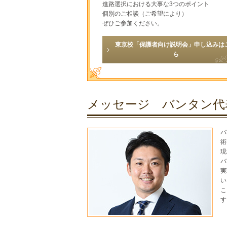
進路選択における大事な3つのポイント
個別のご相談（ご希望により）
ぜひご参加ください。
東京校「保護者向け説明会」申し込みは
ら
メッセージ バンタン代表
バ
術
現
バ
実
い
こ
す