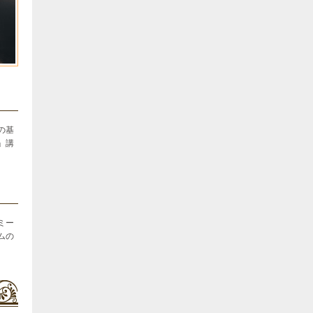
の基
」講
ミー
ムの