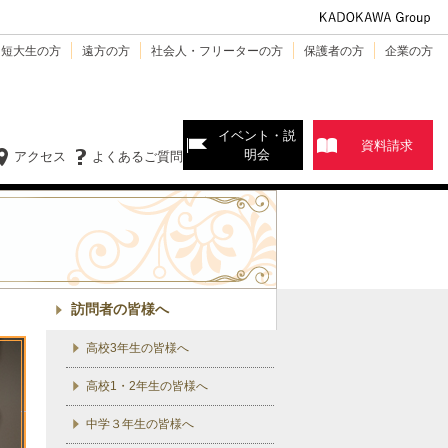
・短大生の方
遠方の方
社会人・フリーターの方
保護者の方
企業の方
イベント・説
資料請求
明会
アクセス
よくあるご質問
訪問者の皆様へ
高校3年生の皆様へ
高校1・2年生の皆様へ
中学３年生の皆様へ