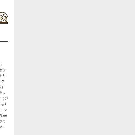
ボ
ホテ
トリ
ック
株）
ラッ
ズ（ジ
ンモナ
ンニン
ee/
プラ
ズ・