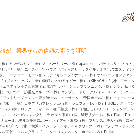
実績が、業界からの信頼の高さを証明。
）アンデルセン/（株）アニバーサリー/（有）apartment（パティスリィ ドゥ・
スピアリ/（株）エースイーツハウス（パティスリーサダハルアオキ）/ウエスティン
（株）エーディーエモーション（ディキシーダイナー）/（株）オペレーションファク
/コヴァ・ジャパン（株）/麹町カフェ/アイビー（株）（KIHACHI）/（株）アティ
/ウエスティンホテル東京/丸山珈琲/リノベーションプランニング/（株）グラナダ/（
）バルニバービ/重光グループ/（株）コンプリートサークル（SUZU CAFÉ）/コン
ハイアットリージェンシー東京/ホテルニューオータニ/帝国ホテル/（株）フォーシー
（株）/（株）日本デリカフレッシュ/（株）シェフォーレ/（株）HUGE/レストラ
ハイム/（株）ロック・フィールド/藤田観光（株）（椿山荘）/リノベーションプラ
バルニバービ/シャングリ・ラ ホテル東京/（株）星野リゾート/（株）Plan・Do・S
キュールホテル銀座東京/パークハイアット東京/（株）プリンスホテル/（株）京王
ズ＆リゾーツ（株）/横浜ベイシェラトンホテル＆タワーズ/（株）パノラマ・ホテル
東京/ヨコハマグランドインターコンチネンタルホテル/（株）Brillia/