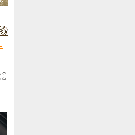
ら
テ
その
の学