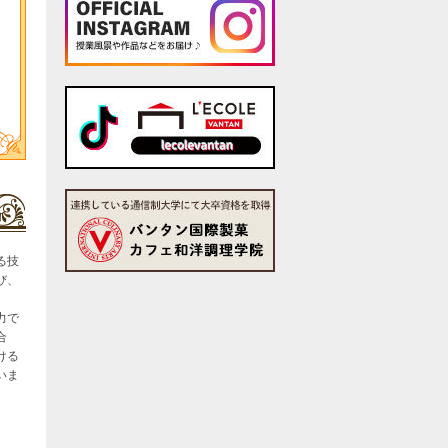
る技
び、
力で
合
ける
いま