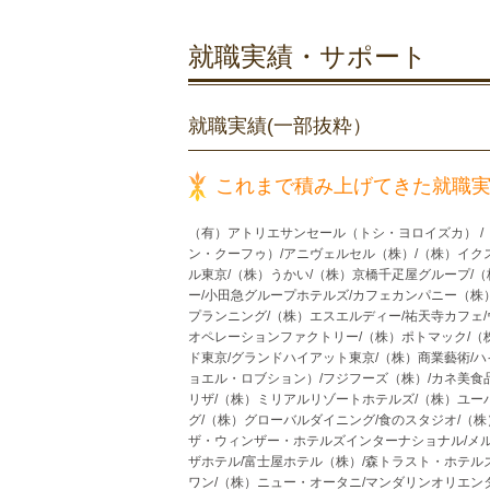
就職実績・サポート
就職実績(一部抜粋）
これまで積み上げてきた就職
（有）アトリエサンセール（トシ・ヨロイズカ） /（株
ン・クーフゥ）/アニヴェルセル（株）/（株）イク
ル東京/（株）うかい/（株）京橋千疋屋グループ/
ー/小田急グループホテルズ/カフェカンパニー（株）
プランニング/（株）エスエルディー/祐天寺カフェ
オペレーションファクトリー/（株）ポトマック/（株
ド東京/グランドハイアット東京/（株）商業藝術/
ョエル・ロブション）/フジフーズ（株）/カネ美食品
リザ/（株）ミリアルリゾートホテルズ/（株）ユー
グ/（株）グローバルダイニング/食のスタジオ/（株）
ザ・ウィンザー・ホテルズインターナショナル/メル
ザホテル/富士屋ホテル（株）/森トラスト・ホテル
ワン/（株）ニュー・オータニ/マンダリンオリエンタル