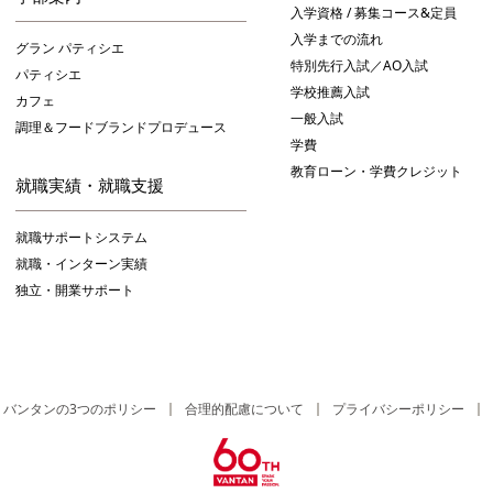
入学資格 / 募集コース&定員
入学までの流れ
グラン パティシエ
特別先行入試／AO入試
パティシエ
学校推薦入試
カフェ
一般入試
調理＆フードブランドプロデュース
学費
教育ローン・学費クレジット
就職実績・就職支援
就職サポートシステム
就職・インターン実績
独立・開業サポート
バンタンの3つのポリシー
合理的配慮について
プライバシーポリシー