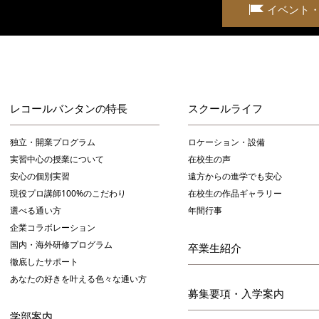
イベント
レコールバンタンの特長
スクールライフ
独立・開業プログラム
ロケーション・設備
実習中心の授業について
在校生の声
安心の個別実習
遠方からの進学でも安心
現役プロ講師100%のこだわり
在校生の作品ギャラリー
選べる通い方
年間行事
企業コラボレーション
国内・海外研修プログラム
卒業生紹介
徹底したサポート
あなたの好きを叶える⾊々な通い⽅
募集要項・入学案内
学部案内