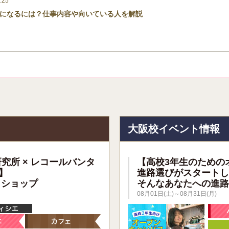
.25
になるには？仕事内容や向いている人を解説
報
大阪校イベント情報
研究所 × レコールバンタ
【高校3年生のための
】
進路選びがスタートし
クショップ
そんなあなたへの進路
08月01日(土)～08月31日(月)