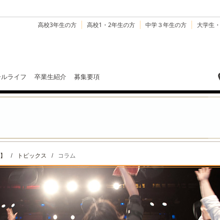
高校3年生の方
高校1・2年生の方
中学３年生の方
大学生
ールライフ
卒業生紹介
募集要項
】
/
トピックス
/
コラム