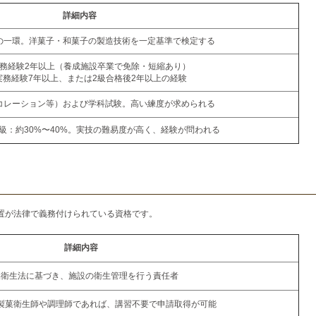
詳細内容
の一環。洋菓子・和菓子の製造技術を一定基準で検定する
実務経験2年以上（養成施設卒業で免除・短縮あり）
実務経験7年以上、または2級合格後2年以上の経験
コレーション等）および学科試験。高い練度が求められる
/ 1級：約30%〜40%。実技の難易度が高く、経験が問われる
置が法律で義務付けられている資格です。
詳細内容
品衛生法に基づき、施設の衛生管理を行う責任者
製菓衛生師や調理師であれば、講習不要で申請取得が可能