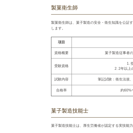
製菓衛生師
製菓衛生師は、菓子製造の安全・衛生知識を公証す
します。
項目
資格概要
菓子製造従事者
1
受験資格
2. 2年
試験内容
筆記試験：衛生法規
合格率
約60
菓子製造技能士
菓子製造技能士は、厚生労働省が認定する実技能力