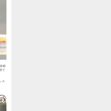
未経
視で
ンス