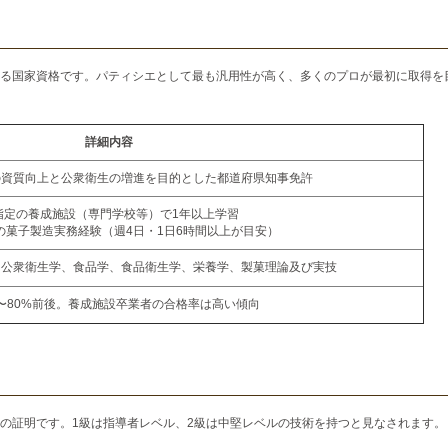
る国家資格です。パティシエとして最も汎用性が高く、多くのプロが最初に取得を
詳細内容
の資質向上と公衆衛生の増進を目的とした都道府県知事免許
. 指定の養成施設（専門学校等）で1年以上学習
以上の菓子製造実務経験（週4日・1日6時間以上が目安）
、公衆衛生学、食品学、食品衛生学、栄養学、製菓理論及び実技
%〜80%前後。養成施設卒業者の合格率は高い傾向
の証明です。1級は指導者レベル、2級は中堅レベルの技術を持つと見なされます。