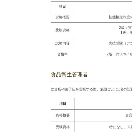
項目
資格概要
技能検定制度
2級：
受験資格
1級：
試験内容
実技試験（デ
合格率
2級：約50% 
食品衛生管理者
飲食店や菓子店を営業する際、施設ごとに1名の設
項目
資格概要
食
受験資格
特になし。※