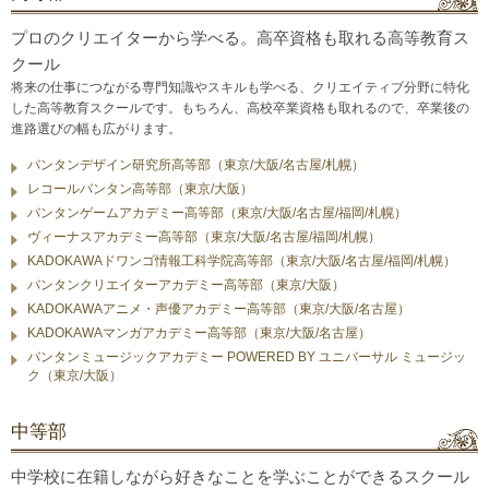
プロのクリエイターから学べる。高卒資格も取れる高等教育ス
クール
将来の仕事につながる専門知識やスキルも学べる、クリエイティブ分野に特化
した高等教育スクールです。もちろん、高校卒業資格も取れるので、卒業後の
進路選びの幅も広がります。
バンタンデザイン研究所高等部（東京/大阪/名古屋/札幌）
レコールバンタン高等部（東京/大阪）
バンタンゲームアカデミー高等部（東京/大阪/名古屋/福岡/札幌）
ヴィーナスアカデミー高等部（東京/大阪/名古屋/福岡/札幌）
KADOKAWAドワンゴ情報工科学院高等部（東京/大阪/名古屋/福岡/札幌）
バンタンクリエイターアカデミー高等部（東京/大阪）
KADOKAWAアニメ・声優アカデミー高等部（東京/大阪/名古屋）
KADOKAWAマンガアカデミー高等部（東京/大阪/名古屋）
バンタンミュージックアカデミー POWERED BY ユニバーサル ミュージッ
ク（東京/大阪）
中等部
中学校に在籍しながら好きなことを学ぶことができるスクール