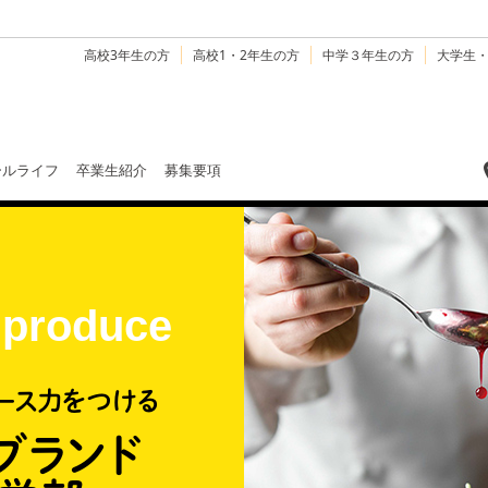
高校3年生の方
高校1・2年生の方
中学３年生の方
大学生
ールライフ
卒業生紹介
募集要項
 produce
ース力をつける
ブランド