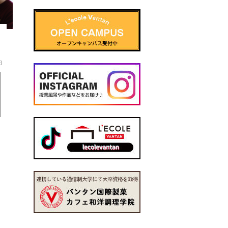
独立支援プログラム
「1人1製品」製作授
圧倒的な開業実績 300店舗以上
得意を伸ばし、苦手を克
POINT 04
3