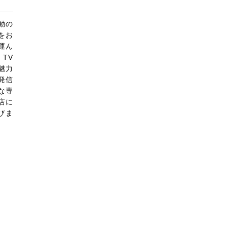
動の
をお
運ん
TV
魅力
発信
な専
店に
びま