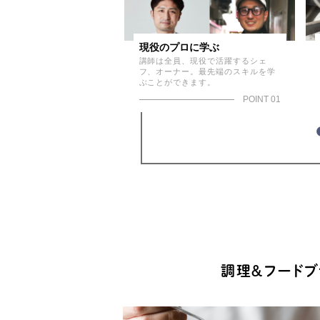
立開業サポート
現役のプロに学ぶ
任、専門のプロが夢をかな
講師は全員、現役で活躍するシェ
・就職をサポート
フ、オーナー。最先端のスキルを学
ぶことができます。
POINT 07
POINT 01
調理＆フードブ