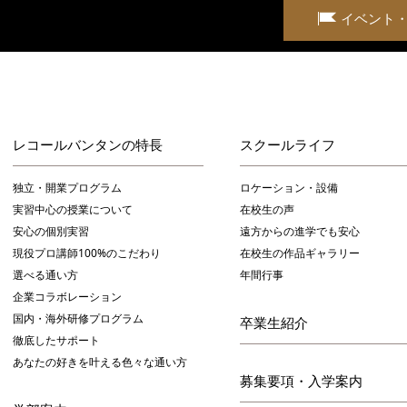
イベント
レコールバンタンの特長
スクールライフ
独立・開業プログラム
ロケーション・設備
実習中心の授業について
在校生の声
安心の個別実習
遠方からの進学でも安心
現役プロ講師100%のこだわり
在校生の作品ギャラリー
選べる通い方
年間行事
企業コラボレーション
国内・海外研修プログラム
卒業生紹介
徹底したサポート
あなたの好きを叶える⾊々な通い⽅
募集要項・入学案内