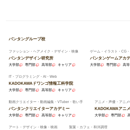
バンタングループ校
ファッション・ヘアメイク・デザイン・映像
ゲーム・イラスト・CG・
バンタンデザイン研究所
バンタンゲームアカ
大学部
専門部
高等部
キャリア
大学部
専門部
高等
IT・プログラミング・AI・Web
KADOKAWAドワンゴ情報工科学院
大学部
専門部
高等部
キャリア
動画クリエイター・動画編集・VTuber・歌い手
アニメ・声優・アニメ
バンタンクリエイターアカデミー
KADOKAWAア
大学部
専門部
高等部
キャリア
大学部
専門部
アート・デザイン・映像・映画
製菓・カフェ・和洋調理