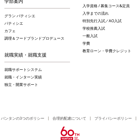
学部案内
入学資格 / 募集コース&定員
入学までの流れ
グラン パティシエ
特別先行入試／AO入試
パティシエ
学校推薦入試
カフェ
一般入試
調理＆フードブランドプロデュース
学費
教育ローン・学費クレジット
就職実績・就職支援
就職サポートシステム
就職・インターン実績
独立・開業サポート
バンタンの3つのポリシー
合理的配慮について
プライバシーポリシー