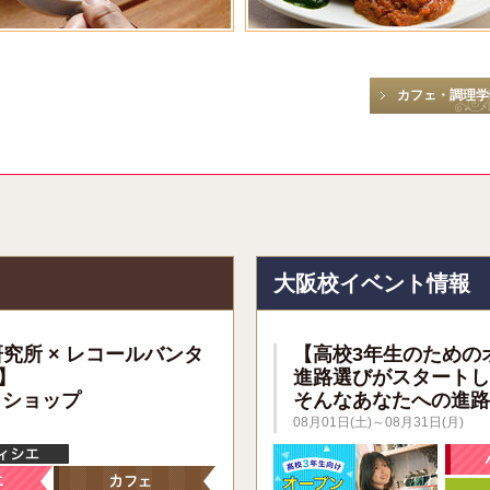
カフェ・調理学
報
大阪校イベント情報
研究所 × レコールバンタ
【高校3年生のための
】
進路選びがスタートし
クショップ
そんなあなたへの進路
08月01日(土)～08月31日(月)