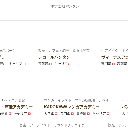
©株式会社バンタン
eスポーツ
製菓・カフェ・調理・飲食店開業
ヘアメイク・ネ
デミー
レコールバンタン
ヴィーナスア
部
キャリア
高等部
キャリア
専門部
高等部
CG・アニメ監督
マンガ・イラスト・マンガ編集者・ノベル
ヘ
ニメ・声優アカデミー
KADOKAWAマンガアカデミー
バ
高等部
キャリア
大学部
専門部
高等部
キャリア
大
音楽・アーティスト・サウンドクリエイター
観光・ホテ