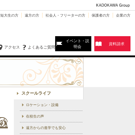
・短大生の方
遠方の方
社会人・フリーターの方
保護者の方
企業の方
イベント・説
資料請求
明会
アクセス
よくあるご質問
スクールライフ
ロケーション・設備
在校生の声
遠方からの進学でも安心