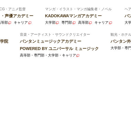
CG・アニメ監督
マンガ・イラスト・マンガ編集者・ノベル
ヘ
ニメ・声優アカデミー
KADOKAWAマンガアカデミー
バ
高等部
キャリア
大学部
専門部
高等部
キャリア
大
音楽・アーティスト・サウンドクリエイター
観光・ホテ
学院
バンタンミュージックアカデミー
バンタン外
大学部・専
POWERED BY ユニバーサル ミュージック
高等部・専門部・大学部・キャリア