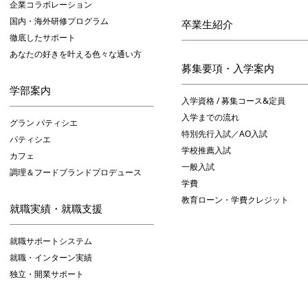
企業コラボレーション
国内・海外研修プログラム
卒業生紹介
徹底したサポート
あなたの好きを叶える⾊々な通い⽅
募集要項・入学案内
学部案内
入学資格 / 募集コース&定員
入学までの流れ
グラン パティシエ
特別先行入試／AO入試
パティシエ
学校推薦入試
カフェ
一般入試
調理＆フードブランドプロデュース
学費
教育ローン・学費クレジット
就職実績・就職支援
就職サポートシステム
就職・インターン実績
独立・開業サポート