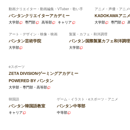
動画クリエイター・動画編集・VTuber・歌い手
アニメ・声優・アニメ
バンタンクリエイターアカデミー
KADOKAWAア
大学部
専門部
高等部
キャリア
大学部
専門部
アート・デザイン・映像・映画
製菓・カフェ・和洋調理
バンタン芸術学院
バンタン国際製菓カフェ和洋調理
大学部
大学部
eスポーツ
ZETA DIVISIONゲーミングアカデミー
POWERED BY バンタン
大学部・専門部・高等部
韓国語
ゲーム・イラスト・eスポーツ・アニメ
バンタン韓国語教室
バンタン中等部
キャリア
中等部