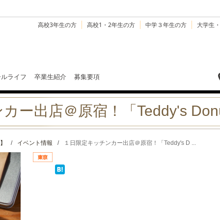
高校3年生の方
高校1・2年生の方
中学３年生の方
大学生
ールライフ
卒業生紹介
募集要項
出店＠原宿！「Teddy's Donu
】
/
イベント情報
/
１日限定キッチンカー出店＠原宿！「Teddy's D ...