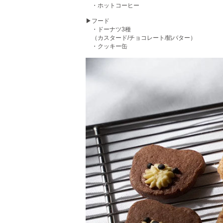
・ホットコーヒー
▶フード
・ドーナツ3種
（カスタード/チョコレート/餡バター）
・クッキー缶