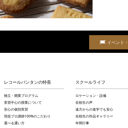
イベント
レコールバンタンの特長
スクールライフ
独立・開業プログラム
ロケーション・設備
実習中心の授業について
在校生の声
安心の個別実習
遠方からの進学でも安心
現役プロ講師100%のこだわり
在校生の作品ギャラリー
選べる通い方
年間行事