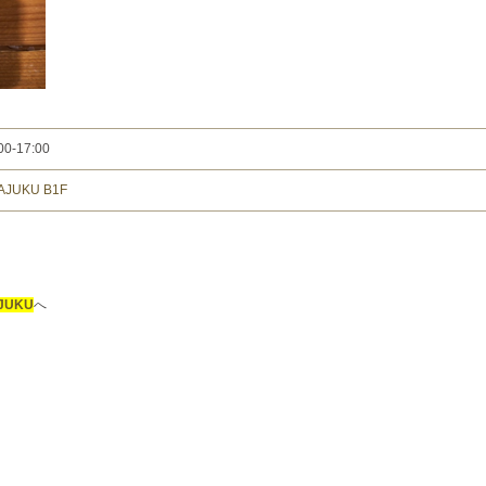
00-17:00
AJUKU B1F
JUKU
へ