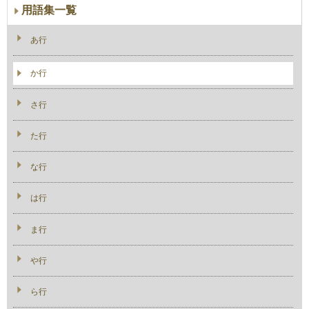
用語集一覧
あ行
か行
さ行
た行
な行
は行
ま行
や行
ら行