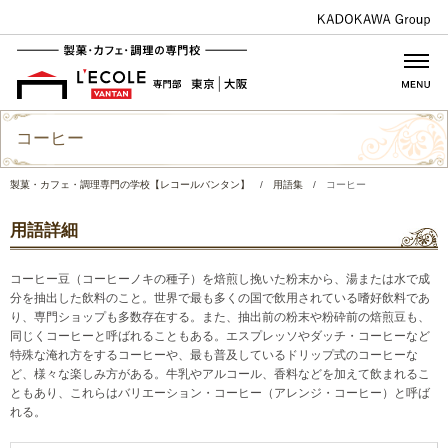
コーヒー
製菓・カフェ・調理専門の学校【レコールバンタン】
/
用語集
/
コーヒー
用語詳細
コーヒー豆（コーヒーノキの種子）を焙煎し挽いた粉末から、湯または水で成
分を抽出した飲料のこと。世界で最も多くの国で飲用されている嗜好飲料であ
り、専門ショップも多数存在する。また、抽出前の粉末や粉砕前の焙煎豆も、
同じくコーヒーと呼ばれることもある。エスプレッソやダッチ・コーヒーなど
特殊な淹れ方をするコーヒーや、最も普及しているドリップ式のコーヒーな
ど、様々な楽しみ方がある。牛乳やアルコール、香料などを加えて飲まれるこ
ともあり、これらはバリエーション・コーヒー（アレンジ・コーヒー）と呼ば
れる。